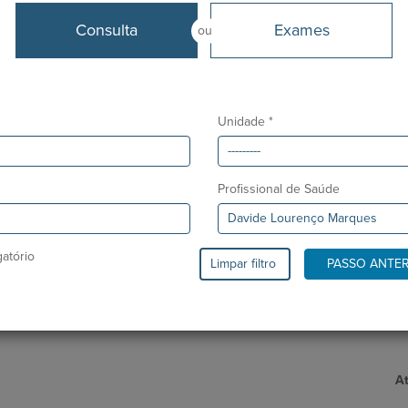
Consulta
Exames
Línguas
ou
Português, Inglês, Espanhol e Italiano
Desde
At
Junho 2026
Unidade *
Profissional de Saúde
atório
Limpar filtro
PASSO ANTE
At