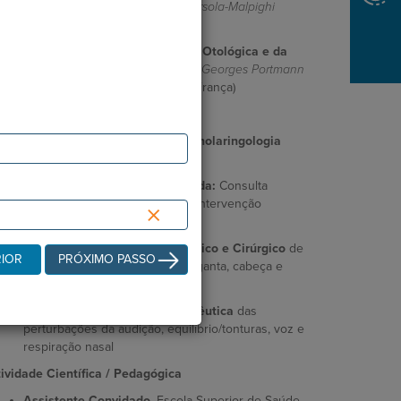
Otoendoscopia
,
Policlínico S. Orsola-Malpighi
(Bolonha, Itália)
Estágio Avançado em Cirurgia Otológica e da
Base Lateral do Crânio
,
Institut Georges Portmann
e
CHU de Bordeaux
(Bordéus, França)
ividade Profissional
Médico Especialista em Otorrinolaringologia
(Adultos e Pediátrica)
Atividade Assistencial Integrada:
Consulta
externa, serviço de urgência e intervenção
×
cirúrgica no bloco operatório
Diagnóstico e Tratamento Médico e Cirúrgico
de
RIOR
PRÓXIMO PASSO
patologias do ouvido, nariz, garganta, cabeça e
pescoço
Avaliação e Abordagem Terapêutica
das
perturbações da audição, equilíbrio/tonturas, voz e
respiração nasal
ividade Científica / Pedagógica
Assistente Convidado
, Escola Superior de Saúde