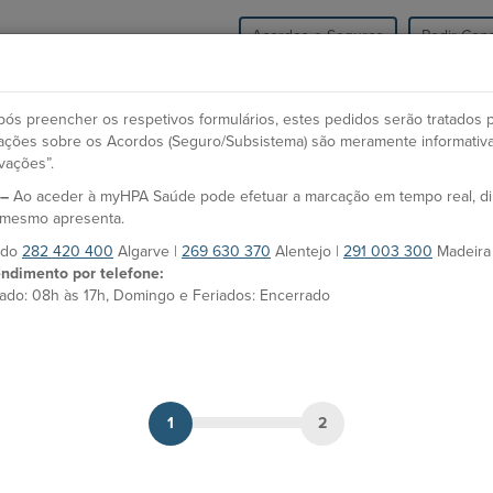
Acordos e Seguros
Pedir Cons
HPA Saúde
Unidades
Especialidades e Co
ós preencher os respetivos formulários, estes pedidos serão tratados 
icações sobre os Acordos (Seguro/Subsistema) são meramente informativ
vações”.
O
 –
Ao aceder à myHPA Saúde pode efetuar a marcação em tempo real, d
Dr. Davide Lourenço
Es
o mesmo apresenta.
Marques
F
s do
282 420 400
Algarve |
269 630 370
Alentejo |
291 003 300
Madeira
ndimento por telefone:
ado: 08h às 17h, Domingo e Feriados: Encerrado
Médico
MARCAÇÃO
Unidades HPA
Hospital CUF Madeira
1
2
Clínica CUF Funchal