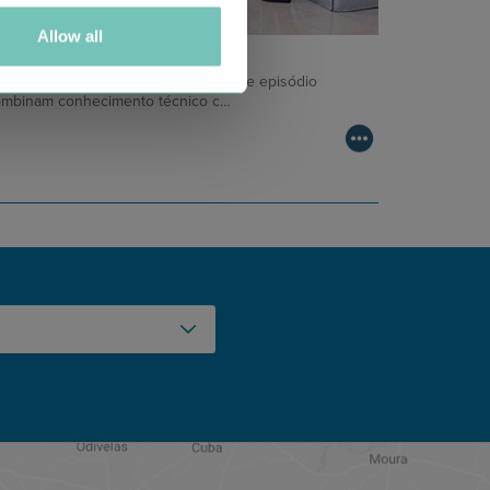
Allow all
ODCAST EM ONCOLOGIA
m um formato dinâmico e direto, este episódio
ombinam conhecimento técnico c…