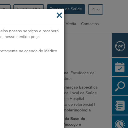
Turismo de Saúde
ulta
Portal myHPA
×
PT
nsultas
Serviços
Profissionais
Media
Contactos
pelos nossos serviços e receberá
as, nesse sentido peça
rdem dos Médicos:
67017
iretamente na agenda do Médico
pecialidade:
Otorrinolaringologia
ormação Académica
Mestrado Integrado em Medicina
, Faculdade de
Medicina da Universidade de Lisboa
Internato Complementar de Formação Específica
em Otorrinolaringologia
, Unidade Local de Saúde
de Coimbra (com prática clínica em Hospital
Universitário e Hospital Pediátrico de referência) |
Grau de Especialista em Otorrinolaringologia
Estágio Avançado em Cirurgia da Base do
Crânio, Cirurgia da Cabeça e Pescoço e