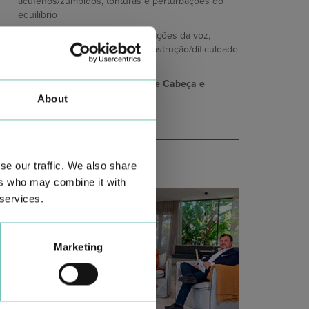
acufenos/zumbidos, tonturas e perturbações do
equilíbrio
Laringologia e Rinologia:
Alterações da voz,
perturbações da deglutição e obstrução/dificuldade
na respiração nasal
Cirurgia Otorrinolaringológica e Cabeça e
Pescoço
About
se our traffic. We also share
ers who may combine it with
 services.
Marketing