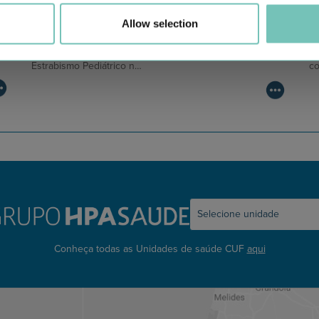
Allow selection
CIRURGIA AO ESTRABISMO PEDIÁTRICO
P
Realizou-se no Hospital CUF Faro a primeira Cirurgia de
Co
Estrabismo Pediátrico n…
c
Conheça todas as Unidades de saúde CUF
aqui