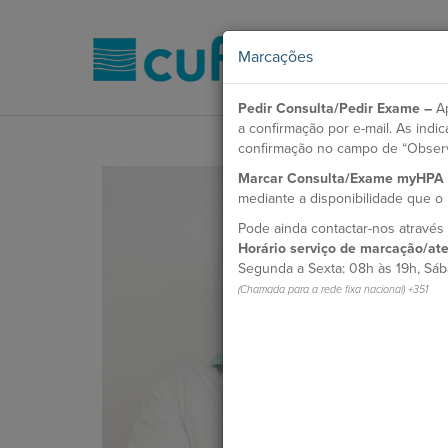
Marcações
Pedir Consulta/Pedir Exame –
Ap
a confirmação por e-mail. As ind
confirmação no campo de “Obser
Marcar Consulta/Exame myHPA
mediante a disponibilidade que 
Pode ainda contactar-nos atravé
Horário serviço de marcação/ate
Segunda a Sexta: 08h às 19h, Sáb
(Chamada para a rede fixa nacional) +351