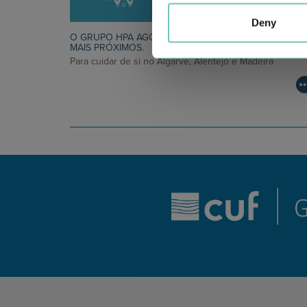
Deny
O GRUPO HPA AGORA É CUF: JUNTOS E CADA VEZ
MAIS PRÓXIMOS.
Para cuidar de si no Algarve, Alentejo e Madeira