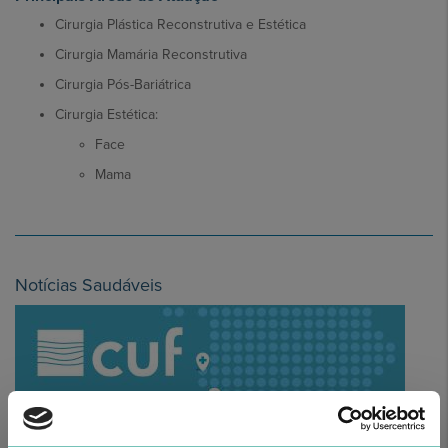
Cirurgia Plástica Reconstrutiva e Estética
Cirurgia Mamária Reconstrutiva
Cirurgia Pós-Bariátrica
Cirurgia Estética:
Face
Mama
Notícias Saudáveis