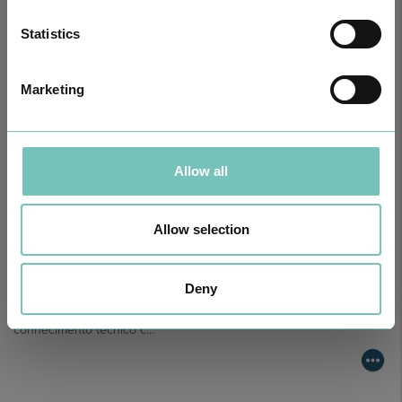
Realizou-se no Hospital CUF Faro a primeira Cirurgia de Estrabismo
Pediátrico n…
Statistics
Marketing
Allow all
Allow selection
Deny
PODCAST EM ONCOLOGIA
Com um formato dinâmico e direto, este episódio combinam
conhecimento técnico c…