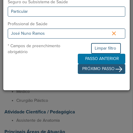
Seguro ou Subsistema de Saúde
Português e Inglês
Desde
Profissional de Saúde
Julho 2015
×
Ordem dos Médicos:
35449
Especialidade:
Cirurgia Plástica, Reconstrutiva E Estética
* Campos de preenchimento
Limpar filtro
obrigatório
Formação Académica
PASSO ANTERIOR
Faculdade de Medicina de Lisboa
PRÓXIMO PASSO
Hospital de Egas Moniz
Atividade Profissional
Médico
Cirurgião Plástico
Atividade Científica / Pedagógica
Assistente de Anatomia
Principais Áreas de Atuação