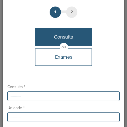
1
2
Dr. José Nuno Ramos
Médico
Consulta
MARCAÇÃO
ou
Exames
Unidades HPA
Hospital CUF Alvor
Hospital CUF Faro
Consulta *
Clínica CUF S. Gonçalo - Lagos
Unidade *
Clínica CUF Guia - AlgarveShopping
Línguas