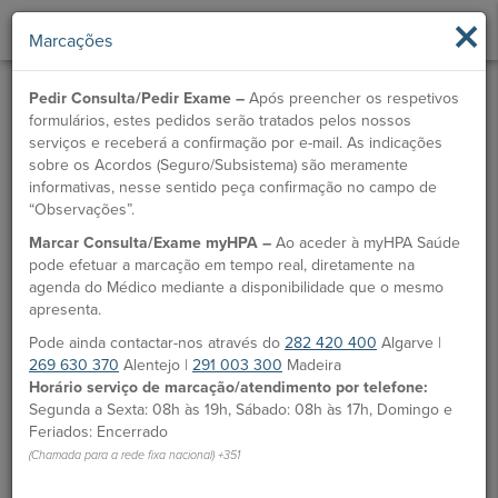
×
Marcações
Pedir Consulta/Pedir Exame –
Após preencher os respetivos
formulários, estes pedidos serão tratados pelos nossos
serviços e receberá a confirmação por e-mail. As indicações
sobre os Acordos (Seguro/Subsistema) são meramente
informativas, nesse sentido peça confirmação no campo de
“Observações”.
Marcar Consulta/Exame myHPA –
Ao aceder à myHPA Saúde
pode efetuar a marcação em tempo real, diretamente na
agenda do Médico mediante a disponibilidade que o mesmo
apresenta.
Pode ainda contactar-nos através do
282 420 400
Algarve |
269 630 370
Alentejo |
291 003 300
Madeira
Horário serviço de marcação/atendimento por telefone:
Segunda a Sexta: 08h às 19h, Sábado: 08h às 17h, Domingo e
Feriados: Encerrado
(Chamada para a rede fixa nacional) +351