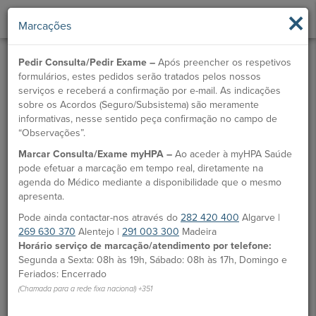
×
Marcações
Pedir Consulta/Pedir Exame –
Após preencher os respetivos
formulários, estes pedidos serão tratados pelos nossos
serviços e receberá a confirmação por e-mail. As indicações
sobre os Acordos (Seguro/Subsistema) são meramente
informativas, nesse sentido peça confirmação no campo de
“Observações”.
Marcar Consulta/Exame myHPA –
Ao aceder à myHPA Saúde
pode efetuar a marcação em tempo real, diretamente na
agenda do Médico mediante a disponibilidade que o mesmo
apresenta.
Pode ainda contactar-nos através do
282 420 400
Algarve |
269 630 370
Alentejo |
291 003 300
Madeira
Horário serviço de marcação/atendimento por telefone:
Segunda a Sexta: 08h às 19h, Sábado: 08h às 17h, Domingo e
Feriados: Encerrado
(Chamada para a rede fixa nacional) +351