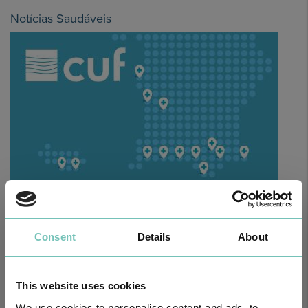
Notícias Saudáveis
O GRUPO HPA AGORA É CUF: JUNTOS E CADA VEZ MAIS
PRÓXIMOS.
Para cuidar de si no Algarve, Alentejo e Madeira
Consent
Details
About
This website uses cookies
We use cookies to personalise content and ads, to