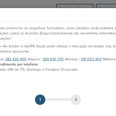
Acordos e Seguros
Pedir Cons
HPA Saúde
Unidades
Especialidades e Co
ós preencher os respetivos formulários, estes pedidos serão tratados 
icações sobre os Acordos (Seguro/Subsistema) são meramente informativ
vações”.
O
 –
Ao aceder à myHPA Saúde pode efetuar a marcação em tempo real, d
Dr. André Oliveira
Es
o mesmo apresenta.
s do
282 420 400
Algarve |
269 630 370
Alentejo |
291 003 300
Madeira
F
Médico
ndimento por telefone:
Fa
ado: 08h às 17h, Domingo e Feriados: Encerrado
MARCAÇÃO
Es
Unidades HPA
Ho
Hospital CUF Faro
Fe
la
1
2
Hospital CUF Alvor
A
On