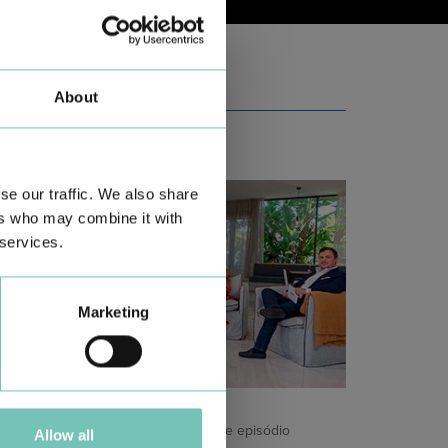
About
se our traffic. We also share
ers who may combine it with
 services.
Marketing
ODCAST EM ONCOLOGIA
m um formato dinâmico e direto, este episódio
Allow all