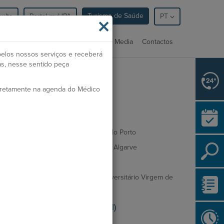
Turismo de Saúde
ulta
Portal myHPA
×
PT
nsultas
Serviços
Profissionais
Media
Contactos
pelos nossos serviços e receberá
as, nesse sentido peça
rdem dos Médicos:
48699
iretamente na agenda do Médico
pecialidade:
Oncologia Médica
ormação académica
culdade de Medicina Universidade do Porto
pecialidade no Centro Hospitalar do Algarve
spital São João Porto - IPO Porto
llowship no Centro Hospitalar e Universitário Virgem de
s Nieves (Granada - Espanha)
tividade profissional (Principal)
cologia Médica