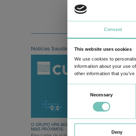
Consent
Notícias Saudáveis
This website uses cookies
We use cookies to personalis
information about your use of
other information that you’ve
Consent
Necessary
Selection
O GRUPO HPA AGORA É CUF: JUNTOS E CADA VEZ
MAIS PRÓXIMOS.
Deny
Para cuidar de si no Algarve, Alentejo e Madeira