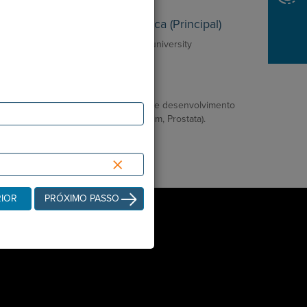
tividade Científica / Pedagógica (Principal)
laborador prévio com a UAlg, Cork university
University College Dublin.
rincipais áreas de atuação
cologia Geral e particular interesse e desenvolvimento
: Mama e Genito-Urinário (Bexiga, Rim, Prostata).
mores germinativos
×
mores ginecológicos
RIOR
PRÓXIMO PASSO