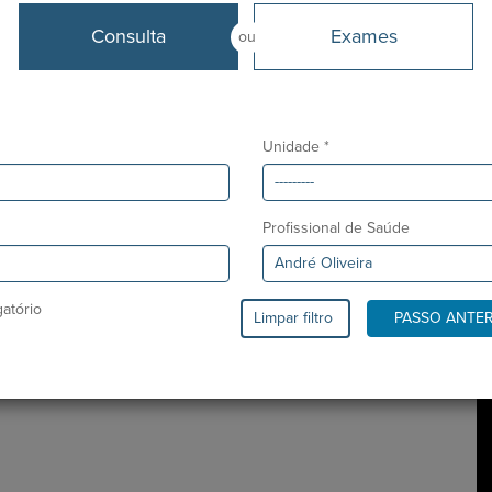
Línguas
Consulta
Exames
Português, Inglês e Castelhano
A
ou
Co
Desde
e 
Abril 2016
P
Unidade *
On
em
Tu
Profissional de Saúde
Tu
atório
Limpar filtro
PASSO ANTE