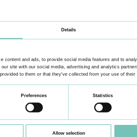
Details
e content and ads, to provide social media features and to analy
 our site with our social media, advertising and analytics partn
 provided to them or that they’ve collected from your use of their
Preferences
Statistics
CIRURGIA AO ESTRABISMO PEDIÁTRICO
P
Realizou-se no Hospital CUF Faro a primeira Cirurgia de
Co
Allow selection