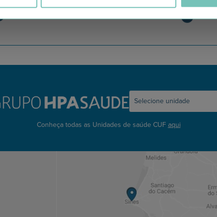
Estrabismo Pediátrico n…
c
Conheça todas as Unidades de saúde CUF
aqui