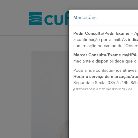
Marcações
Pedir Consulta/Pedir Exame –
Ap
a confirmação por e-mail. As ind
confirmação no campo de “Obser
Marcar Consulta/Exame myHPA
mediante a disponibilidade que 
Pode ainda contactar-nos atravé
Horário serviço de marcação/ate
Segunda a Sexta: 08h às 19h, Sáb
(Chamada para a rede fixa nacional) +351