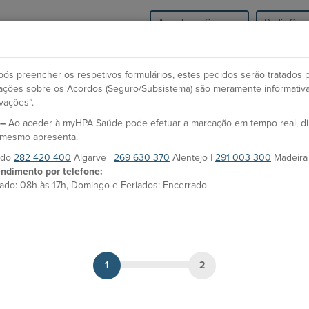
Acordos e Seguros
Pedir Cons
HPA Saúde
Unidades
Especialidades e Co
ós preencher os respetivos formulários, estes pedidos serão tratados 
icações sobre os Acordos (Seguro/Subsistema) são meramente informativ
vações”.
O
 –
Ao aceder à myHPA Saúde pode efetuar a marcação em tempo real, d
Dr. Diamantino Sousa
Es
o mesmo apresenta.
F
s do
282 420 400
Algarve |
269 630 370
Alentejo |
291 003 300
Madeira
Médico
ndimento por telefone:
ado: 08h às 17h, Domingo e Feriados: Encerrado
MARCAÇÃO
Unidades HPA
Hospital CUF Faro
At
1
2
Línguas
Francês e Inglês.