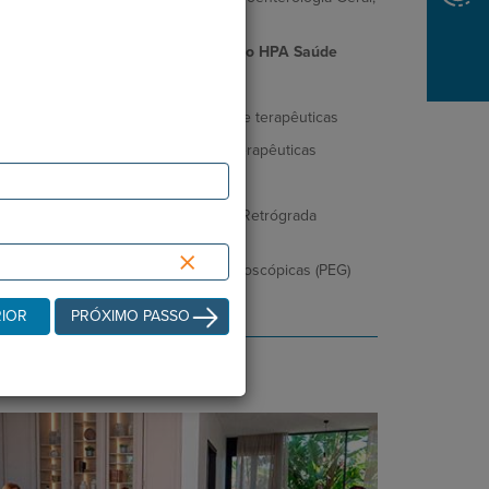
CPRE, Nutrição)
rincipais Áreas de Atuação no Grupo HPA Saúde
Consulta de Gastroenterologia
Endoscopias altas diagnósticas e terapêuticas
Colonoscopias diagnósticas e terapêuticas
Fibrossigmoidoscopias
CPRE (Colangiopancreatografia Retrógrada
Endoscópica)
×
Gastrostomias percutâneas endoscópicas (PEG)
RIOR
PRÓXIMO PASSO