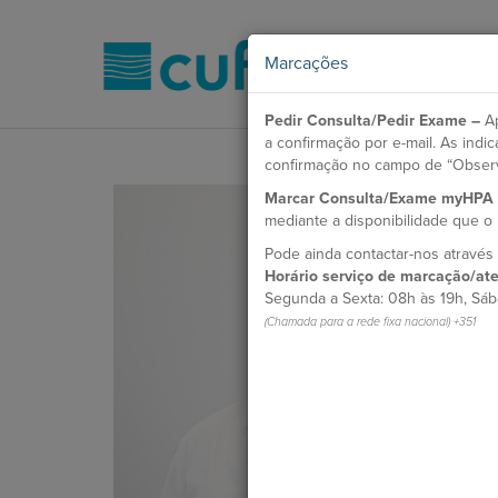
Marcações
Pedir Consulta/Pedir Exame –
Ap
a confirmação por e-mail. As ind
confirmação no campo de “Obser
Marcar Consulta/Exame myHPA
mediante a disponibilidade que 
Pode ainda contactar-nos atravé
Horário serviço de marcação/ate
Segunda a Sexta: 08h às 19h, Sáb
(Chamada para a rede fixa nacional) +351