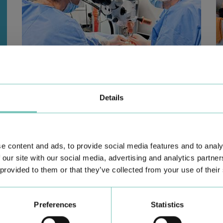
CIRURGIA AO ESTRABISMO PEDIÁTRICO
P
Realizou-se no Hospital CUF Faro a primeira Cirurgia de
Co
Details
Estrabismo Pediátrico n…
c
e content and ads, to provide social media features and to analy
 our site with our social media, advertising and analytics partn
 provided to them or that they’ve collected from your use of their
Preferences
Statistics