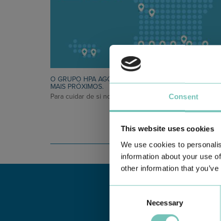
O GRUPO HPA AGORA É CUF: JUNTOS E CADA VEZ
MAIS PRÓXIMOS.
Para cuidar de si no Algarve, Alentejo e Madeira
Consent
This website uses cookies
We use cookies to personalis
information about your use of
other information that you’ve
Consent
Necessary
Selection