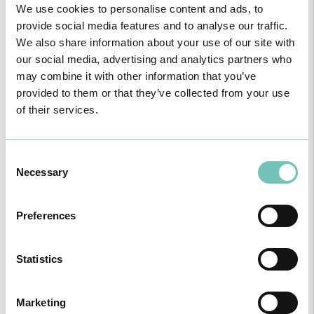
We use cookies to personalise content and ads, to
provide social media features and to analyse our traffic.
We also share information about your use of our site with
our social media, advertising and analytics partners who
may combine it with other information that you’ve
provided to them or that they’ve collected from your use
of their services.
CIRURGIA AO ESTRABISMO PEDIÁTRICO
Consent
Realizou-se no Hospital CUF Faro a primeira Cirurgia de Estrabismo
Necessary
Pediátrico n…
Selection
Preferences
Statistics
Marketing