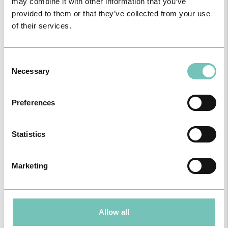
may combine it with other information that you’ve
Realizou-se no Hospital CUF Faro a primeira Cirurgia de Estrabismo
provided to them or that they’ve collected from your use
Pediátrico n…
of their services.
Consent
Necessary
Selection
Preferences
Statistics
Marketing
PODCAST EM ONCOLOGIA
Com um formato dinâmico e direto, este episódio combinam
conhecimento técnico c…
Allow all