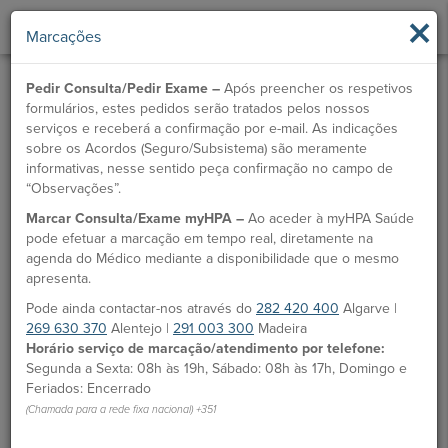
×
Marcações
Pedir Consulta/Pedir Exame –
Após preencher os respetivos
formulários, estes pedidos serão tratados pelos nossos
serviços e receberá a confirmação por e-mail. As indicações
sobre os Acordos (Seguro/Subsistema) são meramente
informativas, nesse sentido peça confirmação no campo de
“Observações”.
Marcar Consulta/Exame myHPA –
Ao aceder à myHPA Saúde
pode efetuar a marcação em tempo real, diretamente na
agenda do Médico mediante a disponibilidade que o mesmo
apresenta.
Pode ainda contactar-nos através do
282 420 400
Algarve |
269 630 370
Alentejo |
291 003 300
Madeira
Horário serviço de marcação/atendimento por telefone:
Segunda a Sexta: 08h às 19h, Sábado: 08h às 17h, Domingo e
Feriados: Encerrado
(Chamada para a rede fixa nacional) +351