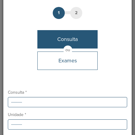
1
2
Dr. Nuno Sá
Consulta
MARCAÇÃO
ou
Unidades HPA
Exames
Clínica CUF S. Brás de Alportel
Clínica CUF Vilamoura
Consulta *
Clínica Particular Medchique - Monchique
Clínica CUF Loulé - MAR Shopping Algarve
Unidade *
Clínica CUF Guia - AlgarveShopping