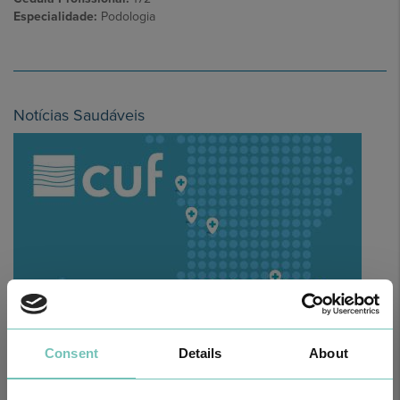
Especialidade:
Podologia
Notícias Saudáveis
Consent
Details
About
O GRUPO HPA AGORA É CUF: JUNTOS E CADA VEZ MAIS
PRÓXIMOS.
Para cuidar de si no Algarve, Alentejo e Madeira