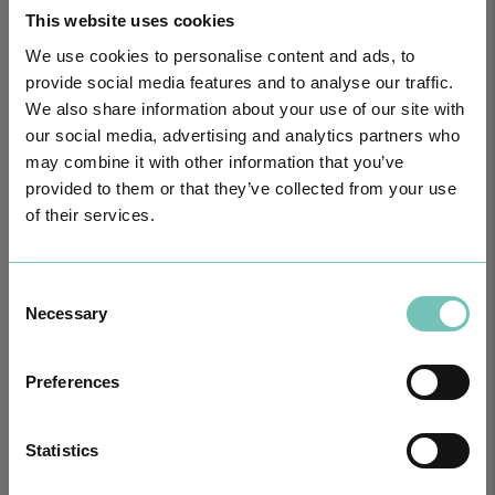
This website uses cookies
We use cookies to personalise content and ads, to
provide social media features and to analyse our traffic.
We also share information about your use of our site with
our social media, advertising and analytics partners who
may combine it with other information that you’ve
provided to them or that they’ve collected from your use
of their services.
Consent
Necessary
CIRURGIA AO ESTRABISMO PEDIÁTRICO
Selection
Realizou-se no Hospital CUF Faro a primeira Cirurgia de Estrabismo
Pediátrico n…
Preferences
Statistics