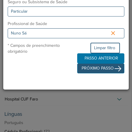
Seguro ou Subsistema de Saúde
Hospital CUF Sines
Clínica CUF Vila Real de Santo António
Profissional de Saúde
×
Hospital São Camilo - Portimão
* Campos de preenchimento
Limpar filtro
obrigatório
Clínica CUF Chinicato - Lagos
PASSO ANTERIOR
PRÓXIMO PASSO
Clínica CUF Av. Gulbenkian - Faro
Clínica CUF S. Gonçalo - Lagos
Hospital CUF Faro
Línguas
Português
Cédula Profissional:
172