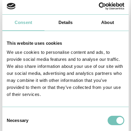
Consent
Details
About
This website uses cookies
We use cookies to personalise content and ads, to
provide social media features and to analyse our traffic.
O GRUPO HPA AGORA É CUF: JUNTOS E CADA VEZ MAIS
PRÓXIMOS.
We also share information about your use of our site with
Para cuidar de si no Algarve, Alentejo e Madeira
our social media, advertising and analytics partners who
may combine it with other information that you’ve
provided to them or that they’ve collected from your use
of their services.
Consent
Necessary
Selection