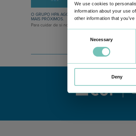
We use cookies to personalis
information about your use of
O GRUPO HPA AGORA É CUF: JUNTOS E CADA VEZ
other information that you’ve
MAIS PRÓXIMOS.
Para cuidar de si no Algarve, Alentejo e Madeira
Consent
Necessary
Selection
Deny