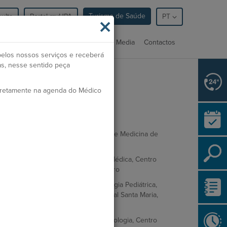
Turismo de Saúde
ulta
Portal myHPA
×
PT
nsultas
Serviços
Profissionais
Media
Contactos
pelos nossos serviços e receberá
as, nesse sentido peça
rdem dos Médicos:
36111
iretamente na agenda do Médico
pecialidade:
Pediatria
ormação Académica
cenciatura em Medicina, Faculdade de Medicina de
sboa
ternato Complementar de Pediatria Médica, Centro
spitalar Universitário do Algarve, Faro
clo de Estudos Especiais em Nefrologia Pediátrica,
ntro Hospitalar Lisboa Norte, Hospital Santa Maria,
sboa
clo de Estudos Especiais em Neonatologia, Centro