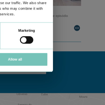
se our traffic. We also share
ers who may combine it with
ODCAST EM ONCOLOGIA
 services.
m um formato dinâmico e direto, este episódio
ombinam conhecimento técnico c…
Marketing
Allow all