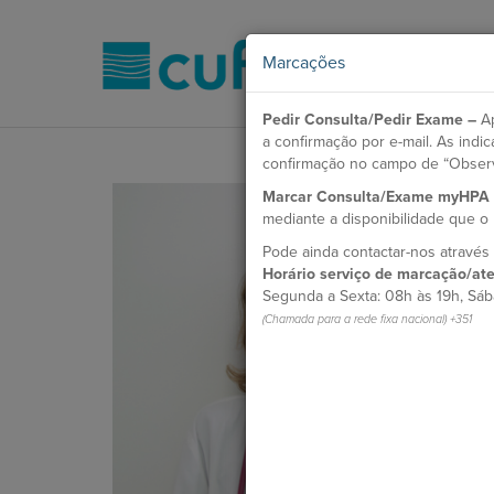
Marcações
Pedir Consulta/Pedir Exame –
Ap
a confirmação por e-mail. As ind
confirmação no campo de “Obser
Marcar Consulta/Exame myHPA
mediante a disponibilidade que 
Pode ainda contactar-nos atravé
Horário serviço de marcação/ate
Segunda a Sexta: 08h às 19h, Sáb
(Chamada para a rede fixa nacional) +351