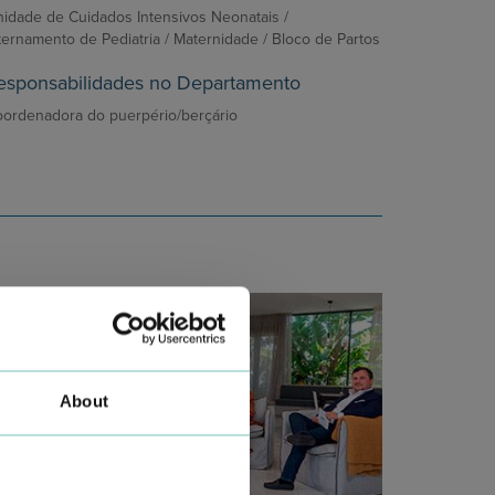
idade de Cuidados Intensivos Neonatais /
ternamento de Pediatria / Maternidade / Bloco de Partos
esponsabilidades no Departamento
ordenadora do puerpério/berçário
About