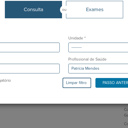
Ho
Desde
Consulta
Exames
ou
A
Maio 2014
As
Ho
at
Unidade *
Pe
Al
A
Profissional de Saúde
Fo
Ne
atório
Limpar filtro
PASSO ANTE
P
Ur
Co
Co
G
Co