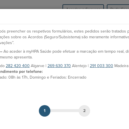
Acordos e Seguros
Pedir Cons
HPA Saúde
Unidades
Especialidades e Co
ós preencher os respetivos formulários, estes pedidos serão tratados 
icações sobre os Acordos (Seguro/Subsistema) são meramente informativ
vações”.
O
 –
Ao aceder à myHPA Saúde pode efetuar a marcação em tempo real, d
Dr.ª Patrícia Mendes
Es
o mesmo apresenta.
s do
282 420 400
Algarve |
269 630 370
Alentejo |
291 003 300
Madeira
F
Médico
ndimento por telefone:
Li
ado: 08h às 17h, Domingo e Feriados: Encerrado
MARCAÇÃO
Li
Unidades HPA
In
Ho
Hospital CUF Faro
Ci
Ce
1
2
Línguas
Li
Português e Inglês
Ci