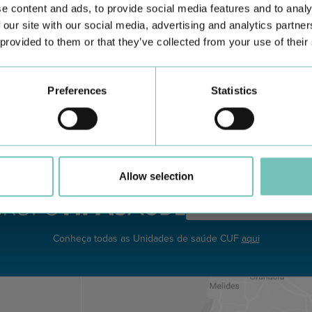
e content and ads, to provide social media features and to analy
 our site with our social media, advertising and analytics partn
CIRURGIA AO ESTRABISMO PEDIÁTRICO
P
 provided to them or that they’ve collected from your use of their
Realizou-se no Hospital CUF Faro a primeira Cirurgia de
Co
Estrabismo Pediátrico n…
c
Preferences
Statistics
Allow selection
Conheça todas as Unidades de saúde CUF
aqui