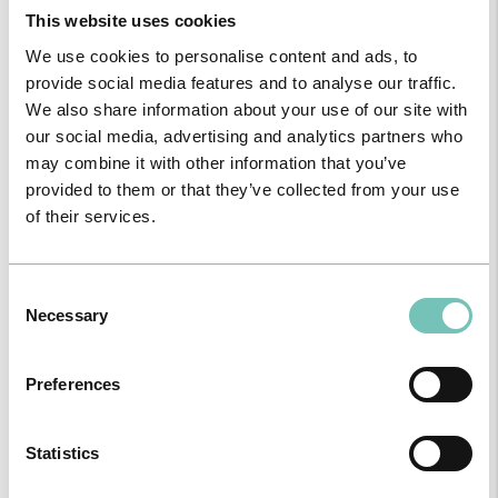
This website uses cookies
We use cookies to personalise content and ads, to
provide social media features and to analyse our traffic.
We also share information about your use of our site with
our social media, advertising and analytics partners who
may combine it with other information that you’ve
provided to them or that they’ve collected from your use
of their services.
Consent
Necessary
CIRURGIA AO ESTRABISMO PEDIÁTRICO
Selection
Realizou-se no Hospital CUF Faro a primeira Cirurgia de Estrabismo
Pediátrico n…
Preferences
Statistics