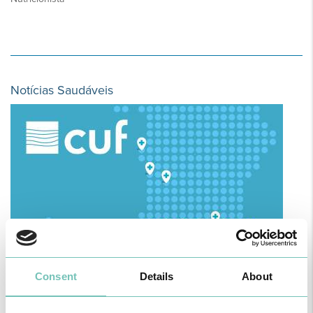
Notícias Saudáveis
Consent
Details
About
O GRUPO HPA AGORA É CUF: JUNTOS E CADA VEZ MAIS
PRÓXIMOS.
Para cuidar de si no Algarve, Alentejo e Madeira