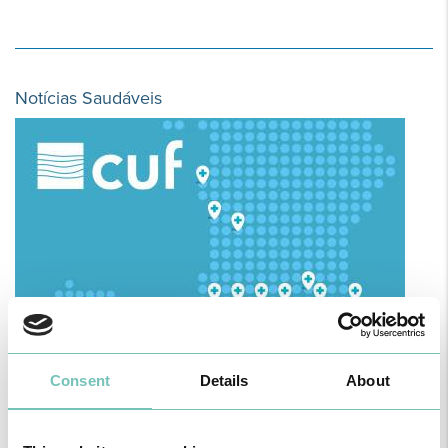
Notícias Saudáveis
O GRUPO HPA AGORA É CUF: JUNTOS E CADA VEZ MAIS
Consent
Details
About
PRÓXIMOS.
Para cuidar de si no Algarve, Alentejo e Madeira