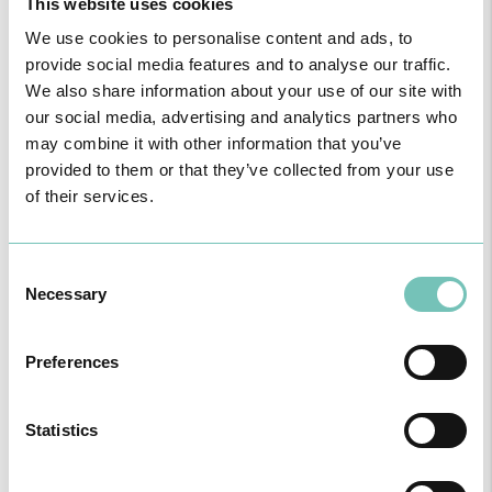
This website uses cookies
We use cookies to personalise content and ads, to
provide social media features and to analyse our traffic.
We also share information about your use of our site with
our social media, advertising and analytics partners who
may combine it with other information that you’ve
provided to them or that they’ve collected from your use
of their services.
Consent
CIRURGIA AO ESTRABISMO PEDIÁTRICO
Necessary
Selection
Realizou-se no Hospital CUF Faro a primeira Cirurgia de Estrabismo
Pediátrico n…
Preferences
Statistics