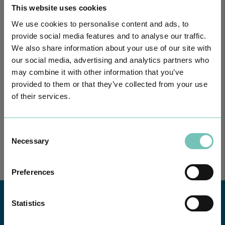
This website uses cookies
We use cookies to personalise content and ads, to
provide social media features and to analyse our traffic.
We also share information about your use of our site with
our social media, advertising and analytics partners who
may combine it with other information that you’ve
provided to them or that they’ve collected from your use
PODCAST EM ONCOLOGIA
Com um formato dinâmico e direto, este episódio combinam
of their services.
conhecimento técnico c…
Consent
Necessary
Selection
Preferences
Statistics