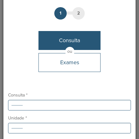
Especialidade:
Pneumologia
1
2
Notícias Saudáveis
Consulta
ou
Exames
Consulta *
Unidade *
O GRUPO HPA AGORA É CUF: JUNTOS E CADA VEZ MAIS
PRÓXIMOS.
Para cuidar de si no Algarve, Alentejo e Madeira