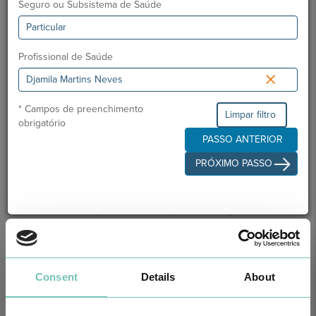
Seguro ou Subsistema de Saúde
Profissional de Saúde
×
* Campos de preenchimento
Limpar filtro
obrigatório
PASSO ANTERIOR
PRÓXIMO PASSO
CIRURGIA AO ESTRABISMO PEDIÁTRICO
Realizou-se no Hospital CUF Faro a primeira Cirurgia de Estrabismo
Pediátrico n…
Consent
Details
About