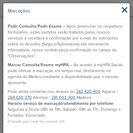
×
Marcações
Pedir Consulta/Pedir Exame –
Após preencher os respetivos
formulários, estes pedidos serão tratados pelos nossos
serviços e receberá a confirmação por e-mail. As indicações
sobre os Acordos (Seguro/Subsistema) são meramente
informativas, nesse sentido peça confirmação no campo de
“Observações”.
Marcar Consulta/Exame myHPA –
Ao aceder à myHPA Saúde
Dr.ª Djamila Martins Neves
pode efetuar a marcação em tempo real, diretamente na
agenda do Médico mediante a disponibilidade que o mesmo
Médico
apresenta.
Pode ainda contactar-nos através do
282 420 400
Algarve |
MARCAÇÃO
269 630 370
Alentejo |
291 003 300
Madeira
Horário serviço de marcação/atendimento por telefone:
Unidades HPA
Segunda a Sexta: 08h às 19h, Sábado: 08h às 17h, Domingo e
Feriados: Encerrado
Hospital CUF Faro
(Chamada para a rede fixa nacional) +351
Ordem dos Médicos:
47083