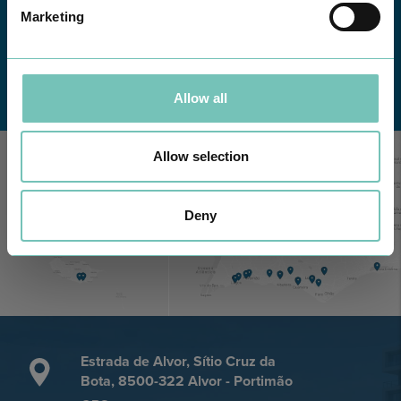
Marketing
Conheça todas as Unidades de saúde CUF
aqui
Allow all
Allow selection
Deny
Estrada de Alvor, Sítio Cruz da
Bota, 8500-322 Alvor - Portimão