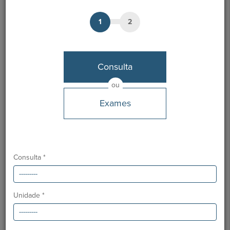
Junho 2025
1
2
Ordem dos Médicos:
55718
Especialidade:
Oncologia Médica
Consulta
ou
Exames
Notícias Saudáveis
Consulta *
Unidade *