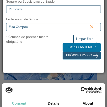
Seguro ou Subsistema de Saúde
O GRUPO HPA AGORA É CUF: JUNTOS E CADA VEZ MAIS
PRÓXIMOS.
Para cuidar de si no Algarve, Alentejo e Madeira
Profissional de Saúde
×
* Campos de preenchimento
Limpar filtro
obrigatório
PASSO ANTERIOR
PRÓXIMO PASSO
CIRURGIA AO ESTRABISMO PEDIÁTRICO
Realizou-se no Hospital CUF Faro a primeira Cirurgia de Estrabismo
Pediátrico n…
Consent
Details
About