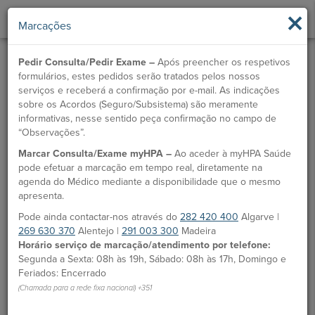
×
Marcações
Pedir Consulta/Pedir Exame –
Após preencher os respetivos
formulários, estes pedidos serão tratados pelos nossos
serviços e receberá a confirmação por e-mail. As indicações
sobre os Acordos (Seguro/Subsistema) são meramente
informativas, nesse sentido peça confirmação no campo de
“Observações”.
Marcar Consulta/Exame myHPA –
Ao aceder à myHPA Saúde
Dr.ª Elsa Campôa
pode efetuar a marcação em tempo real, diretamente na
agenda do Médico mediante a disponibilidade que o mesmo
Médico
apresenta.
Pode ainda contactar-nos através do
282 420 400
Algarve |
MARCAÇÃO
269 630 370
Alentejo |
291 003 300
Madeira
Horário serviço de marcação/atendimento por telefone:
Unidades HPA
Segunda a Sexta: 08h às 19h, Sábado: 08h às 17h, Domingo e
Feriados: Encerrado
Hospital São Camilo - Portimão
(Chamada para a rede fixa nacional) +351
Desde