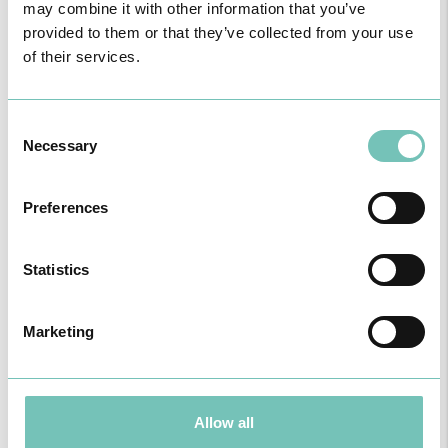
may combine it with other information that you’ve
provided to them or that they’ve collected from your use
of their services.
O GRUPO HPA AGORA É CUF: JUNTOS E CADA VEZ MAIS
Consent
PRÓXIMOS.
Necessary
Selection
Para cuidar de si no Algarve, Alentejo e Madeira
Preferences
Statistics
Marketing
Allow all