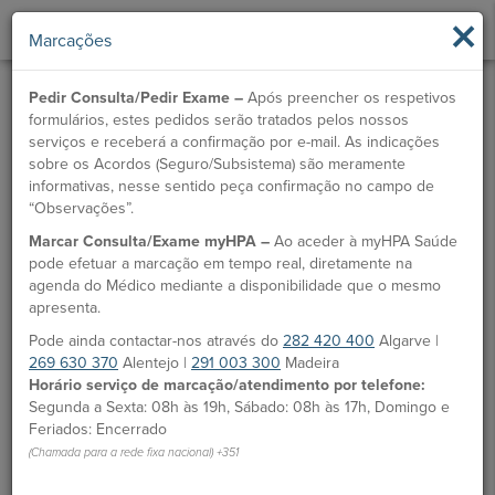
×
Marcações
Pedir Consulta/Pedir Exame –
Após preencher os respetivos
formulários, estes pedidos serão tratados pelos nossos
serviços e receberá a confirmação por e-mail. As indicações
sobre os Acordos (Seguro/Subsistema) são meramente
informativas, nesse sentido peça confirmação no campo de
“Observações”.
Marcar Consulta/Exame myHPA –
Ao aceder à myHPA Saúde
Dr.ª Fátima Fernandes
pode efetuar a marcação em tempo real, diretamente na
agenda do Médico mediante a disponibilidade que o mesmo
Médico
apresenta.
Pode ainda contactar-nos através do
282 420 400
Algarve |
MARCAÇÃO
269 630 370
Alentejo |
291 003 300
Madeira
Horário serviço de marcação/atendimento por telefone:
Unidades HPA
Segunda a Sexta: 08h às 19h, Sábado: 08h às 17h, Domingo e
Feriados: Encerrado
Hospital CUF Madeira
(Chamada para a rede fixa nacional) +351
Clínica CUF Funchal