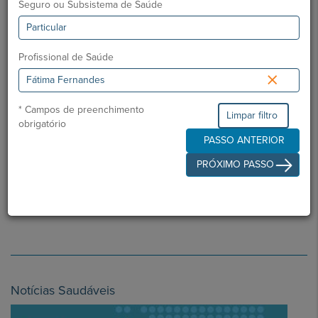
Seguro ou Subsistema de Saúde
Serviço de Urgência e Sala de Partos
Patologia do Trato Genital Inferior:
Diagnóstico e
tratamento de lesões pré-malignas do colo do útero,
Profissional de Saúde
vagina e vulva (Tratamentos a Laser e Conizações por
×
Ansa Diatérmica / LEEP)
Cirurgia Ginecológica e Laparoscopia
* Campos de preenchimento
Limpar filtro
obrigatório
Atividade Docente e Formativa:
PASSO ANTERIOR
Orientação e formação de médicos internos da
especialidade de Ginecologia/Obstetrícia na área de
PRÓXIMO PASSO
Patologia do Trato Genital Inferior
Formação e tutoria de médicos internos de Medicina
Geral e Familiar
Notícias Saudáveis