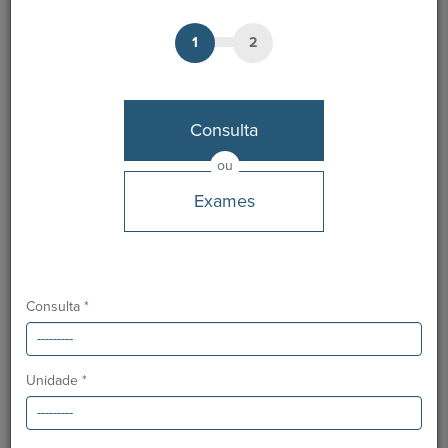
Línguas
1
2
Português e Inglês
Desde
Consulta
Janeiro 2007
ou
Ordem dos Médicos:
33132
Especialidade:
Ginecologia / Obstetrícia
Exames
Formação Académica
Licenciatura / Mestrado Integrado em Medicina
,
Faculdade
de Medicina da Universidade do Porto (Hospital de São João)
Consulta *
Especialização em Ginecologia e Obstetrícia
,
Hospital Dr.
Nélio Mendonça
Assistente Graduada
de Ginecologia e Obstetrícia
Unidade *
Atividade Profissional
Assistente Graduada
no Serviço de Ginecologia e
Obstetrícia do Hospital Dr.
Nélio Mendonça: