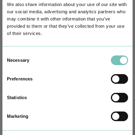
We also share information about your use of our site with
our social media, advertising and analytics partners who
may combine it with other information that you’ve
provided to them or that they’ve collected from your use
of their services.
CIRURGIA AO ESTRABISMO PEDIÁTRICO
Realizou-se no Hospital CUF Faro a primeira Cirurgia de Estrabismo
Pediátrico n…
Consent
Necessary
Selection
Preferences
Statistics
Marketing