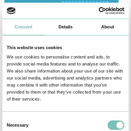
Consent
Details
About
This website uses cookies
We use cookies to personalise content and ads, to
provide social media features and to analyse our traffic.
O GRUPO HPA AGORA É CUF: JUNTOS E CADA VEZ MAIS
We also share information about your use of our site with
PRÓXIMOS.
our social media, advertising and analytics partners who
Para cuidar de si no Algarve, Alentejo e Madeira
may combine it with other information that you’ve
provided to them or that they’ve collected from your use
of their services.
Consent
Necessary
Selection