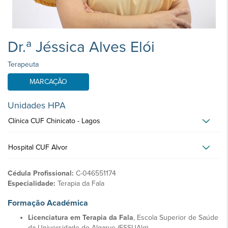
Dr.ª Jéssica Alves Elói
Terapeuta
MARCAÇÃO
Unidades HPA
Clínica CUF Chinicato - Lagos
Hospital CUF Alvor
Cédula Profissional:
C-046551174
Especialidade:
Terapia da Fala
Formação Académica
Licenciatura em Terapia da Fala
, Escola Superior de Saúde
da Universidade do Algarve (ESSUAlg)