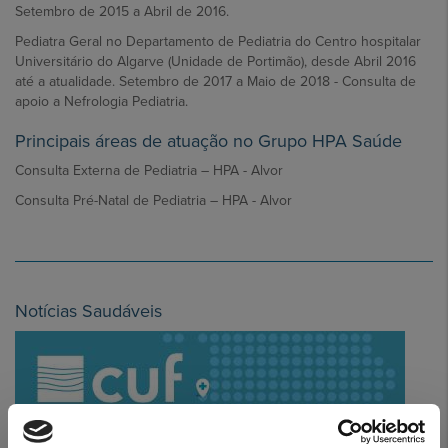
Setembro de 2015 a Abril de 2016.
Pediatra Geral no Departamento de Pediatria do Centro hospitalar
Universitário do Algarve (Unidade de Portimão), desde Abril 2016
até a atualidade. Setembro de 2017 a Maio de 2018 - Consulta de
apoio a Nefrologia Pediatria.
Principais áreas de atuação no Grupo HPA Saúde
Consulta Externa de Pediatria – HPA - Alvor
Consulta Pré-Natal de Pediatria – HPA - Alvor
Notícias Saudáveis