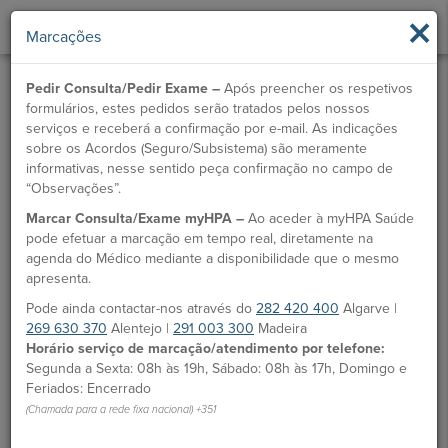
×
Marcações
Pedir Consulta/Pedir Exame –
Após preencher os respetivos
formulários, estes pedidos serão tratados pelos nossos
serviços e receberá a confirmação por e-mail. As indicações
sobre os Acordos (Seguro/Subsistema) são meramente
informativas, nesse sentido peça confirmação no campo de
“Observações”.
Marcar Consulta/Exame myHPA –
Ao aceder à myHPA Saúde
pode efetuar a marcação em tempo real, diretamente na
agenda do Médico mediante a disponibilidade que o mesmo
apresenta.
Pode ainda contactar-nos através do
282 420 400
Algarve |
269 630 370
Alentejo |
291 003 300
Madeira
Horário serviço de marcação/atendimento por telefone:
Segunda a Sexta: 08h às 19h, Sábado: 08h às 17h, Domingo e
Feriados: Encerrado
(Chamada para a rede fixa nacional) +351