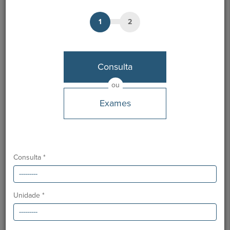
1
2
Dr. João Pinho
Médico
Consulta
MARCAÇÃO
ou
Exames
Unidades HPA
Hospital São Camilo - Portimão
Hospital CUF Alvor
Consulta *
Desde
Maio 2017
Unidade *
Ordem dos Médicos:
44513
Especialidade:
Pediatria