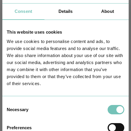
Consent
Details
About
This website uses cookies
O GRUPO HPA AGORA É CUF: JUNTOS E CADA VEZ MAIS
We use cookies to personalise content and ads, to
PRÓXIMOS.
provide social media features and to analyse our traffic.
Para cuidar de si no Algarve, Alentejo e Madeira
We also share information about your use of our site with
our social media, advertising and analytics partners who
may combine it with other information that you’ve
provided to them or that they’ve collected from your use
of their services.
Consent
Necessary
Selection
Preferences