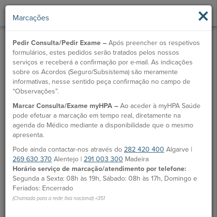
×
Marcações
Pedir Consulta/Pedir Exame –
Após preencher os respetivos
formulários, estes pedidos serão tratados pelos nossos
serviços e receberá a confirmação por e-mail. As indicações
sobre os Acordos (Seguro/Subsistema) são meramente
informativas, nesse sentido peça confirmação no campo de
“Observações”.
Marcar Consulta/Exame myHPA –
Ao aceder à myHPA Saúde
Dr. João Raposo
pode efetuar a marcação em tempo real, diretamente na
agenda do Médico mediante a disponibilidade que o mesmo
Médico
apresenta.
Pode ainda contactar-nos através do
282 420 400
Algarve |
MARCAÇÃO
269 630 370
Alentejo |
291 003 300
Madeira
Horário serviço de marcação/atendimento por telefone:
Unidades HPA
Segunda a Sexta: 08h às 19h, Sábado: 08h às 17h, Domingo e
Feriados: Encerrado
Hospital CUF Madeira
(Chamada para a rede fixa nacional) +351
Clínica CUF Funchal