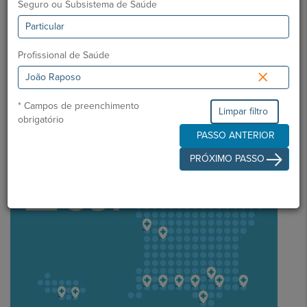
Seguro ou Subsistema de Saúde
Principais Áreas de Atuação no Grupo HPA
Exames Complementares de Diagnóstico: Eletromiografia e
Eletroencefalograma
Profissional de Saúde
×
* Campos de preenchimento
Limpar filtro
obrigatório
PASSO ANTERIOR
Notícias Saudáveis
PRÓXIMO PASSO