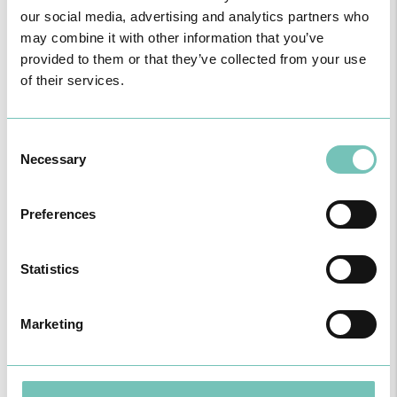
our social media, advertising and analytics partners who
may combine it with other information that you’ve
provided to them or that they’ve collected from your use
CIRURGIA AO ESTRABISMO PEDIÁTRICO
of their services.
Realizou-se no Hospital CUF Faro a primeira Cirurgia de Estrabismo
Pediátrico n…
Consent
Necessary
Selection
Preferences
Statistics
Marketing
PODCAST EM ONCOLOGIA
Com um formato dinâmico e direto, este episódio combinam