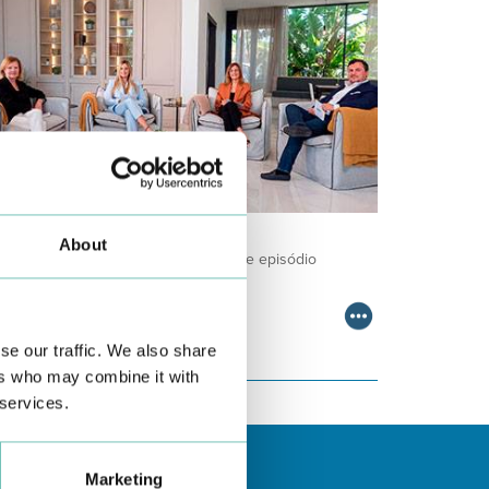
ODCAST EM ONCOLOGIA
About
m um formato dinâmico e direto, este episódio
ombinam conhecimento técnico c…
se our traffic. We also share
ers who may combine it with
 services.
Marketing