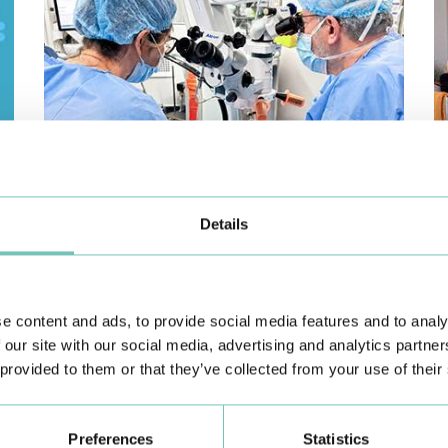
CIRURGIA AO ESTRABISMO PEDIÁTRICO
P
Details
Realizou-se no Hospital CUF Faro a primeira Cirurgia de
Co
Estrabismo Pediátrico n…
c
e content and ads, to provide social media features and to analy
 our site with our social media, advertising and analytics partn
 provided to them or that they’ve collected from your use of their
Preferences
Statistics