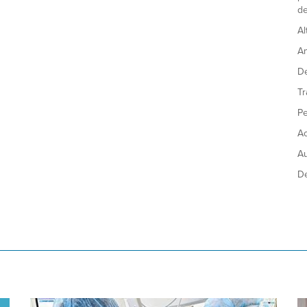
de
Al
A
De
Tr
Pe
Ac
A
De