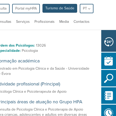
Turismo de Saúde
ulta
Portal myHPA
PT
nsultas
Serviços
Profissionais
Media
Contactos
rdem dos Psicólogos:
13026
pecialidade:
Psicologia
ormação académica
strado em Psicologia Clínica e da Saúde - Universidade
 Évora
tividade profissional (Principal)
icóloga Clínica e Psicoterapeuta de Apoio
rincipais áreas de atuação no Grupo HPA
nsulta de Psicologia Clínica e Psicoterapia de Apoio
ra crianças, adolescentes e adultos em diversas áreas