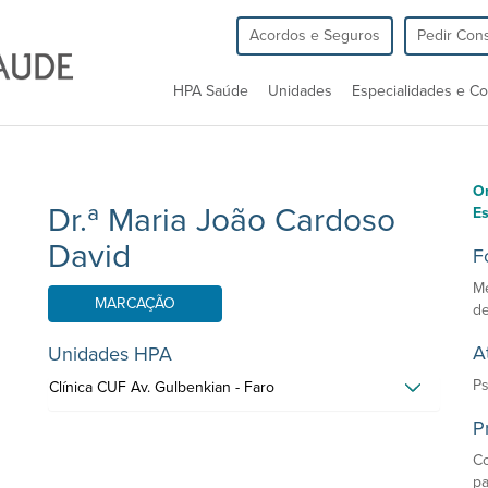
Acordos e Seguros
Pedir Cons
HPA Saúde
Unidades
Especialidades e Co
O
Dr.ª Maria João Cardoso
Es
David
F
Me
MARCAÇÃO
de
A
Unidades HPA
Ps
Clínica CUF Av. Gulbenkian - Faro
P
Co
pa