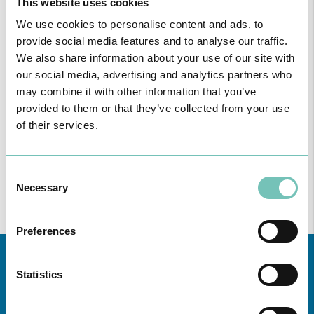
This website uses cookies
We use cookies to personalise content and ads, to
provide social media features and to analyse our traffic.
We also share information about your use of our site with
our social media, advertising and analytics partners who
may combine it with other information that you’ve
PODCAST EM ONCOLOGIA
provided to them or that they’ve collected from your use
Com um formato dinâmico e direto, este episódio combinam
of their services.
conhecimento técnico c…
Consent
Necessary
Selection
Preferences
Statistics