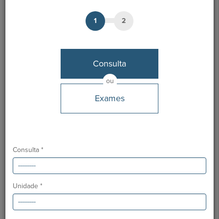
1
2
Dr. Miguel Allen
Médico
Consulta
MARCAÇÃO
ou
Exames
Unidades HPA
Hospital CUF Sines
Línguas
Consulta *
Português
Ordem dos Médicos:
38186
Especialidade:
Cirurgia Geral
Unidade *