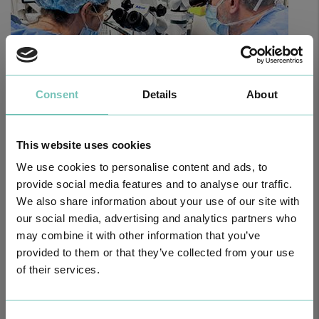
Consent
Details
About
This website uses cookies
CIRURGIA AO ESTRABISMO PEDIÁTRICO
Realizou-se no Hospital CUF Faro a primeira Cirurgia de Estrabismo
We use cookies to personalise content and ads, to
Pediátrico n…
provide social media features and to analyse our traffic.
We also share information about your use of our site with
our social media, advertising and analytics partners who
may combine it with other information that you’ve
provided to them or that they’ve collected from your use
of their services.
Consent