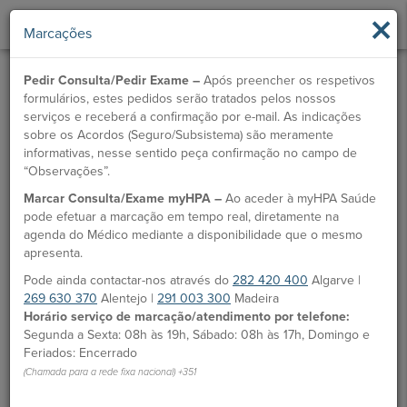
×
Marcações
Pedir Consulta/Pedir Exame –
Após preencher os respetivos
formulários, estes pedidos serão tratados pelos nossos
serviços e receberá a confirmação por e-mail. As indicações
sobre os Acordos (Seguro/Subsistema) são meramente
informativas, nesse sentido peça confirmação no campo de
“Observações”.
Marcar Consulta/Exame myHPA –
Ao aceder à myHPA Saúde
pode efetuar a marcação em tempo real, diretamente na
agenda do Médico mediante a disponibilidade que o mesmo
apresenta.
Pode ainda contactar-nos através do
282 420 400
Algarve |
269 630 370
Alentejo |
291 003 300
Madeira
Horário serviço de marcação/atendimento por telefone:
Segunda a Sexta: 08h às 19h, Sábado: 08h às 17h, Domingo e
Feriados: Encerrado
(Chamada para a rede fixa nacional) +351