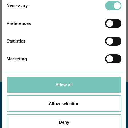
Necessary
Selection
Preferences
PODCAST EM ONCOLOGIA
Com um formato dinâmico e direto, este episódio combinam
conhecimento técnico c…
Statistics
Marketing
Allow all
Allow selection
Deny