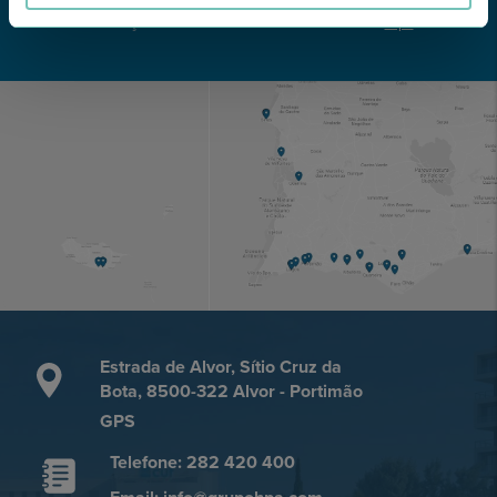
Conheça todas as Unidades de saúde CUF
aqui
Estrada de Alvor, Sítio Cruz da
Bota, 8500-322 Alvor - Portimão
GPS
Telefone: 282 420 400