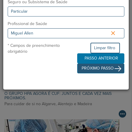
Seguro ou Subsistema de Saúde
Notícias Saudáveis
Profissional de Saúde
×
* Campos de preenchimento
Limpar filtro
obrigatório
PASSO ANTERIOR
PRÓXIMO PASSO
O GRUPO HPA AGORA É CUF: JUNTOS E CADA VEZ MAIS
PRÓXIMOS.
Para cuidar de si no Algarve, Alentejo e Madeira