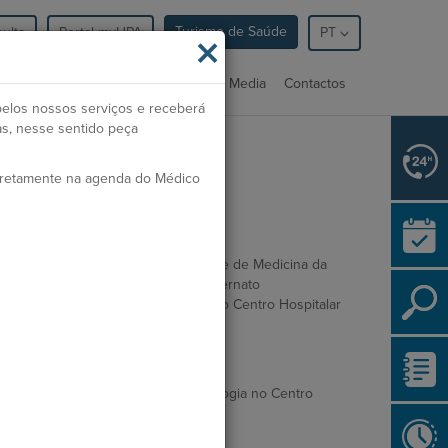
Turismo de Saúde
ulta
Portal myHPA
×
PT
nsultas
Serviços
Profissionais
Media
Contactos
pelos nossos serviços e receberá
as, nesse sentido peça
rdem dos Médicos:
47809
iretamente na agenda do Médico
pecialidade:
Imunoalergologia
ormação Académica
cenciatura em Medicina na Faculdade de Medicina da
iversidade de Coimbra, Coimbra Internato
mplementar em Imunoalergologia no Centro Hospitalar
 São João, Porto.
tividade Profissional
sistente Hospitalar de Imunoalergologia no Centro
spitalar Universitário do Algarve