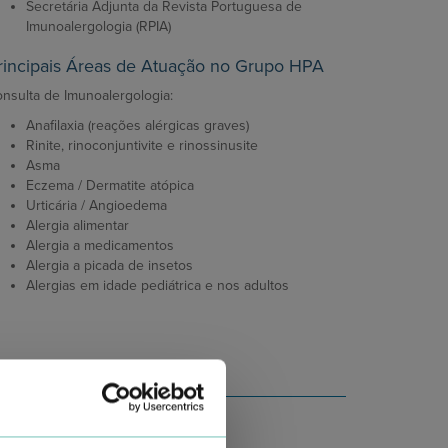
Secretária Adjunta da Revista Portuguesa de
Imunoalergologia (RPIA)
rincipais Áreas de Atuação no Grupo HPA
nsulta de Imunoalergologia:
Anafilaxia (reações alérgicas graves)
Rinite, rinoconjuntivite e rinossinusite
Asma
Eczema / Dermatite atópica
Urticária / Angioedema
Alergia alimentar
Alergia a medicamentos
Alergia a picada de insetos
Alergias em idade pediátrica e nos adultos