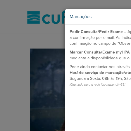
Marcações
Pedir Consulta/Pedir Exame –
Ap
a confirmação por e-mail. As ind
confirmação no campo de “Obser
Marcar Consulta/Exame myHPA
mediante a disponibilidade que 
Pode ainda contactar-nos atravé
Horário serviço de marcação/ate
Segunda a Sexta: 08h às 19h, Sáb
(Chamada para a rede fixa nacional) +351