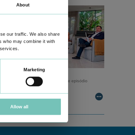
About
se our traffic. We also share
ers who may combine it with
 services.
Marketing
ODCAST EM ONCOLOGIA
m um formato dinâmico e direto, este episódio
ombinam conhecimento técnico c…
Allow all