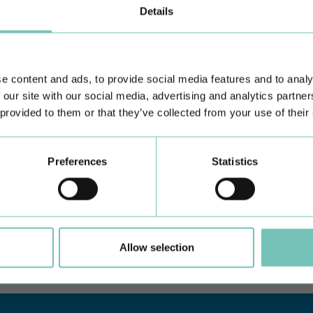
Details
e content and ads, to provide social media features and to analy
 our site with our social media, advertising and analytics partn
 provided to them or that they’ve collected from your use of their
Preferences
Statistics
CIRURGIA AO ESTRABISMO PEDIÁTRICO
P
Realizou-se no Hospital CUF Faro a primeira Cirurgia de
Co
Estrabismo Pediátrico n…
c
Allow selection