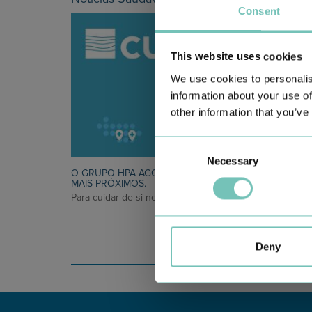
Consent
This website uses cookies
We use cookies to personalis
information about your use of
other information that you’ve
Consent
Necessary
Selection
O GRUPO HPA AGORA É CUF: JUNTOS E CADA VEZ
MAIS PRÓXIMOS.
Para cuidar de si no Algarve, Alentejo e Madeira
Deny