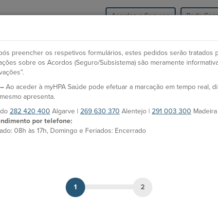
Acordos e Seguros
Pedir Cons
HPA Saúde
Unidades
Especialidades e Co
ós preencher os respetivos formulários, estes pedidos serão tratados 
icações sobre os Acordos (Seguro/Subsistema) são meramente informativ
vações”.
O
 –
Ao aceder à myHPA Saúde pode efetuar a marcação em tempo real, d
Dr.ª Natacha Santos
Es
o mesmo apresenta.
s do
282 420 400
Algarve |
269 630 370
Alentejo |
291 003 300
Madeira
F
Médico
ndimento por telefone:
Li
ado: 08h às 17h, Domingo e Feriados: Encerrado
MARCAÇÃO
Un
Co
Unidades HPA
de
Hospital CUF Faro
A
1
2
As
Línguas
Ho
Português e Inglês