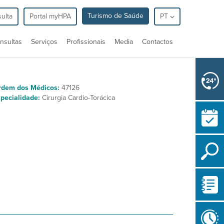
Turismo de Saúde
ulta
Portal myHPA
PT
nsultas
Serviços
Profissionais
Media
Contactos
rdem dos Médicos:
47126
pecialidade:
Cirurgia Cardio-Torácica