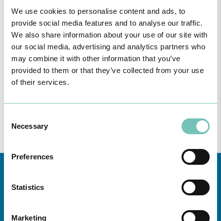
We use cookies to personalise content and ads, to
provide social media features and to analyse our traffic.
We also share information about your use of our site with
our social media, advertising and analytics partners who
PODCAST EM ONCOLOGIA
may combine it with other information that you’ve
Com um formato dinâmico e direto, este episódio combinam
provided to them or that they’ve collected from your use
conhecimento técnico c…
of their services.
Consent
Necessary
Selection
Preferences
Statistics
Marketing