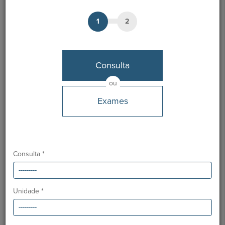
Especialidade:
Dermatologia
1
2
Notícias Saudáveis
Consulta
ou
Exames
Consulta *
Unidade *
O GRUPO HPA AGORA É CUF: JUNTOS E CADA VEZ MAIS
PRÓXIMOS.
Para cuidar de si no Algarve, Alentejo e Madeira