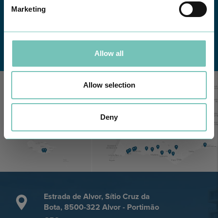
Marketing
Conheça todas as Unidades de saúde CUF
aqui
Allow all
Allow selection
Deny
Estrada de Alvor, Sítio Cruz da
Bota, 8500-322 Alvor - Portimão