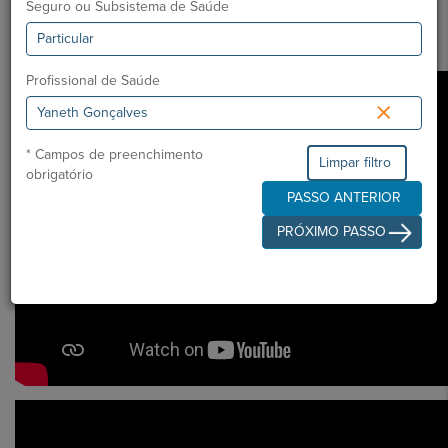
Seguro ou Subsistema de Saúde
Ordem dos Médicos:
45281
Especialidade:
Medicina Geral e Familiar
Profissional de Saúde
×
* Campos de preenchimento
Limpar filtro
obrigatório
PASSO ANTERIOR
PRÓXIMO PASSO