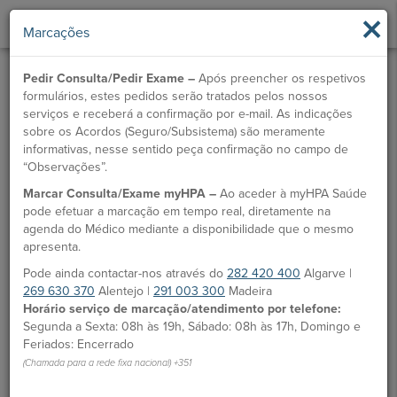
×
Marcações
Pedir Consulta/Pedir Exame –
Após preencher os respetivos
formulários, estes pedidos serão tratados pelos nossos
serviços e receberá a confirmação por e-mail. As indicações
sobre os Acordos (Seguro/Subsistema) são meramente
informativas, nesse sentido peça confirmação no campo de
“Observações”.
Marcar Consulta/Exame myHPA –
Ao aceder à myHPA Saúde
pode efetuar a marcação em tempo real, diretamente na
agenda do Médico mediante a disponibilidade que o mesmo
apresenta.
Pode ainda contactar-nos através do
282 420 400
Algarve |
269 630 370
Alentejo |
291 003 300
Madeira
Horário serviço de marcação/atendimento por telefone:
Segunda a Sexta: 08h às 19h, Sábado: 08h às 17h, Domingo e
Feriados: Encerrado
(Chamada para a rede fixa nacional) +351