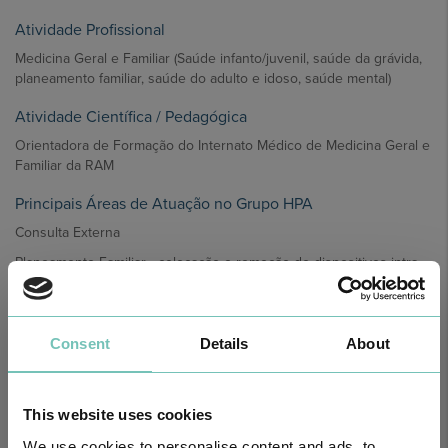
Atividade Profissional
Medicina Geral e Familiar (Saúde infanto/juvenil, saúde da grávida,
planeamento familiar, saúde do adulto e idoso, saúde mental)
Atividade Científica / Pedagógica
Orientadora de Formação do Internato Médico de Medicina Geral e
Familiar da RAM
Principais Áreas de Atuação no Grupo HPA
Consulta Externa
Planeamento Familiar - colocação e remoção de dispositivos intra-
uterinos, implantes contracetivos intradérmicos. Realização de
citologias cérvico-vaginais.
Atendimento Permanente
Consent
Details
About
Medicina do Desporto
This website uses cookies
We use cookies to personalise content and ads, to