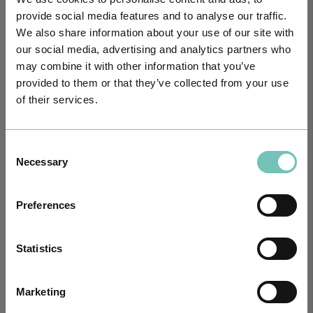
provide social media features and to analyse our traffic.
Notícias Saudáveis
We also share information about your use of our site with
our social media, advertising and analytics partners who
may combine it with other information that you’ve
provided to them or that they’ve collected from your use
of their services.
Consent
Necessary
Selection
O GRUPO HPA AGORA É CUF: JUNTOS E CADA VEZ MAIS
Preferences
PRÓXIMOS.
Para cuidar de si no Algarve, Alentejo e Madeira
Statistics
Marketing