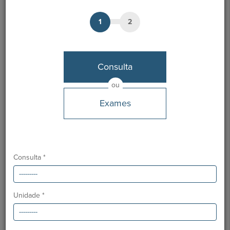
1
2
Dr.ª Yaneth Gonçalves
Médico
Consulta
MARCAÇÃO
ou
Exames
Unidades HPA
Clínica CUF Funchal
Hospital CUF Madeira
Consulta *
Línguas
Português, Inglês e Espanhol
Unidade *
Desde
Julho 2011