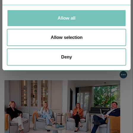
Allow all
Allow selection
CIRURGIA AO ESTRABISMO PEDIÁTRICO
Deny
Realizou-se no Hospital CUF Faro a primeira Cirurgia de Estrabismo
Pediátrico n…