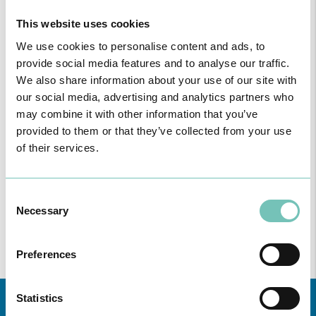
CUIDADOS DE ENFERMAGEM | Suturas
This website uses cookies
We use cookies to personalise content and ads, to
Plano personalizado de cuidados domiciliários
provide social media features and to analyse our traffic.
Outras informações
We also share information about your use of our site with
our social media, advertising and analytics partners who
may combine it with other information that you’ve
provided to them or that they’ve collected from your use
of their services.
Consent
Necessary
Selection
Pode ler mais acerca da nossa
Política de Privacidade
através
Preferences
deste
link
.
Statistics