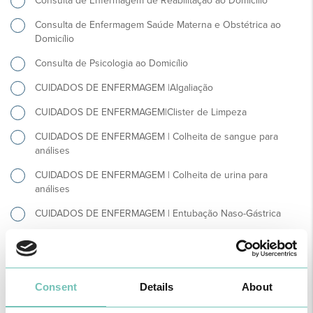
Consulta de Enfermagem de Reabilitação ao Domicílio
Consulta de Enfermagem Saúde Materna e Obstétrica ao
Domicílio
Consulta de Psicologia ao Domicílio
CUIDADOS DE ENFERMAGEM |Algaliação
CUIDADOS DE ENFERMAGEM|Clister de Limpeza
CUIDADOS DE ENFERMAGEM | Colheita de sangue para
análises
CUIDADOS DE ENFERMAGEM | Colheita de urina para
análises
CUIDADOS DE ENFERMAGEM | Entubação Naso-Gástrica
CUIDADOS DE ENFERMAGEM | Imobilização com Ligadura
CUIDADOS DE ENFERMAGEM | Administração de medicação
CUIDADOS DE ENFERMAGEM | Penso cirúrgico
Consent
Details
About
CUIDADOS DE ENFERMAGEM | Penso ferida crónica