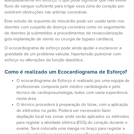
adequadamente em esforço, o que pode significar que não existe
fluxo de sangue suficiente para irrigar essa zona do coração por
existirem obstruções nas artérias coronárias.
Este estudo de isquemia do miocárdio pode ser usado tanto nos
doentes com suspeita de doença coronária como no seguimento
de doentes já submetidos a procedimentos de revascularização
(pós-implantação de stents ou cirurgia de bypass cardíaco).
O ecocardiograma de esforço pode ainda ajudar a esclarecer a
gravidade de um problema valvular, hipertensão pulmonar com
esforço ou alterações da função diastólica.
Como é realizado um Ecocardiograma de Esforço?
O ecocardiograma de Esforço é realizado por uma equipa de
profissionais composta pelo médico cardiologista e pelo
técnico de cardiopneumologia, todos com vasta experiência
nesta área.
O técnico procederá à preparação do tórax, com a aplicação
de elétrodos no peito. Poderá ser necessário fazer
depilação local nas zonas onde serão aplicados os elétrodos
para registar a atividade elétrica (ECG) do coração durante o
exame. Será colocada uma manga no braço para registar a