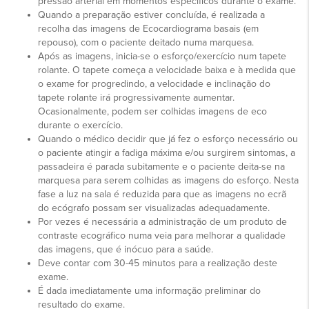
pressão arterial em momentos específicos durante o exame.
Quando a preparação estiver concluída, é realizada a
recolha das imagens de Ecocardiograma basais (em
repouso), com o paciente deitado numa marquesa.
Após as imagens, inicia-se o esforço/exercício num tapete
rolante. O tapete começa a velocidade baixa e à medida que
o exame for progredindo, a velocidade e inclinação do
tapete rolante irá progressivamente aumentar.
Ocasionalmente, podem ser colhidas imagens de eco
durante o exercício.
Quando o médico decidir que já fez o esforço necessário ou
o paciente atingir a fadiga máxima e/ou surgirem sintomas, a
passadeira é parada subitamente e o paciente deita-se na
marquesa para serem colhidas as imagens do esforço. Nesta
fase a luz na sala é reduzida para que as imagens no ecrã
do ecógrafo possam ser visualizadas adequadamente.
Por vezes é necessária a administração de um produto de
contraste ecográfico numa veia para melhorar a qualidade
das imagens, que é inócuo para a saúde.
Deve contar com 30-45 minutos para a realização deste
exame.
É dada imediatamente uma informação preliminar do
resultado do exame.