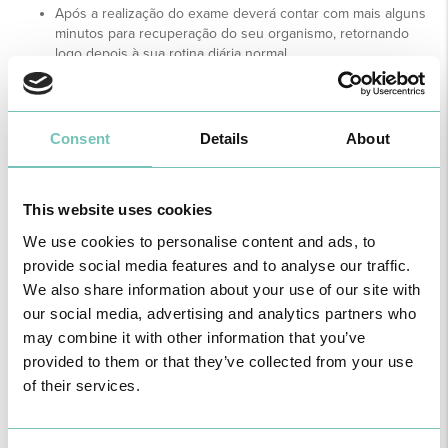
Após a realização do exame deverá contar com mais alguns
minutos para recuperação do seu organismo, retornando
logo depois à sua rotina diária normal.
Benefícios
O valor diagnóstico do Eco de Esforço é muito superior ao da
Consent
Details
About
prova de esforço convencional. No entanto, mesmo com um exame
tecnicamente adequado, pode raramente falhar lesões e
diagnósticos.
This website uses cookies
Tem a vantagem quando comparada com a Cintigrafia, com a
AngioTC coronária e com a Ressonância, de não utilizar radiação.
We use cookies to personalise content and ads, to
provide social media features and to analyse our traffic.
Existem riscos?
We also share information about your use of our site with
Trata-se de um exame seguro - o risco deste exame existe,
our social media, advertising and analytics partners who
mas é pequeno, sendo comparável ao de qualquer esforço
may combine it with other information that you’ve
mais vigoroso.
provided to them or that they’ve collected from your use
Os ultrassons são inócuos para a saúde.
As complicações relacionadas com o esforço são raras e
of their services.
podem incluir: dor no peito ou angina, tonturas ou sensação
de desmaio, alterações da pressão arterial - hipertensão ou
hipotensão arterial (descida súbita da pressão arterial),