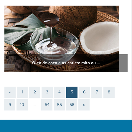
Óleo de coco e as cáries: mito ou …
«
1
2
3
4
5
6
7
8
9
10
...
54
55
56
»