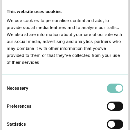
This website uses cookies
We use cookies to personalise content and ads, to
Riscos associados ao “Desafio do paracetamol”
provide social media features and to analyse our traffic.
We also share information about your use of our site with
our social media, advertising and analytics partners who
may combine it with other information that you’ve
provided to them or that they’ve collected from your use
of their services.
Consent
Necessary
Selection
Bolsas de Excelência da Universidade do Algarve
Preferences
Statistics