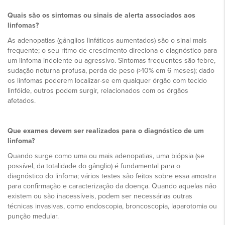
Quais são os sintomas ou sinais de alerta associados aos
linfomas?
As adenopatias (gânglios linfáticos aumentados) são o sinal mais
frequente; o seu ritmo de crescimento direciona o diagnóstico para
um linfoma indolente ou agressivo. Sintomas frequentes são febre,
sudação noturna profusa, perda de peso (>10% em 6 meses); dado
os linfomas poderem localizar-se em qualquer órgão com tecido
linfóide, outros podem surgir, relacionados com os órgãos
afetados.
Que exames devem ser realizados para o diagnóstico de um
linfoma?
Quando surge como uma ou mais adenopatias, uma biópsia (se
possível, da totalidade do gânglio) é fundamental para o
diagnóstico do linfoma; vários testes são feitos sobre essa amostra
para confirmação e caracterização da doença. Quando aquelas não
existem ou são inacessíveis, podem ser necessárias outras
técnicas invasivas, como endoscopia, broncoscopia, laparotomia ou
punção medular.