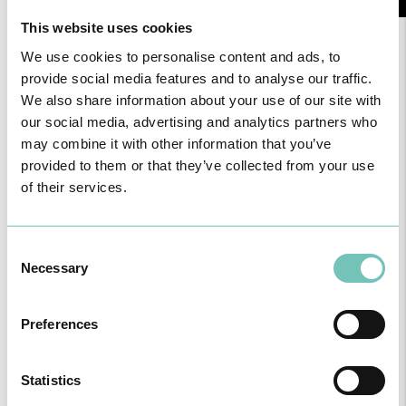
This website uses cookies
We use cookies to personalise content and ads, to
provide social media features and to analyse our traffic.
We also share information about your use of our site with
our social media, advertising and analytics partners who
Notícias Saudáveis
may combine it with other information that you’ve
provided to them or that they’ve collected from your use
of their services.
Consent
Necessary
Selection
Preferences
Statistics
O GRUPO HPA AGORA É CUF: JUNTOS E CADA VEZ MAIS
PRÓXIMOS.