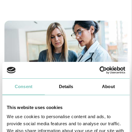
Aconselhamento
Consent
Details
About
Em saúde sexual e estratégias de redução de risco,
nomeadamente vacinação.
This website uses cookies
We use cookies to personalise content and ads, to
provide social media features and to analyse our traffic.
We also share information about your use of our site with