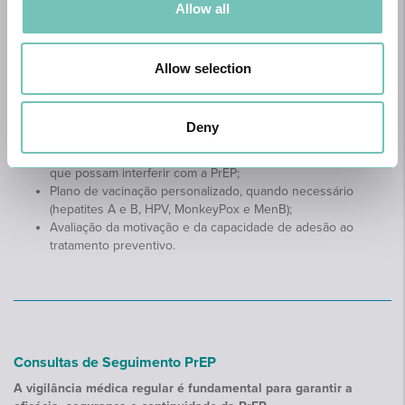
Allow all
Teste VIH (necessário resultado negativo para iniciar a
medicação);
Rastreio de infeções sexualmente transmissíveis (clamídia,
gonorreia e sífilis);
Allow selection
Avaliação da função renal, essencial para garantir a
segurança do tratamento;
Rastreio de Hepatites Virais (B e C) e status imunitário para
Deny
Hepatite A (se aplicável)
Revisão da medicação habitual e consumo de substâncias
que possam interferir com a PrEP;
Plano de vacinação personalizado, quando necessário
(hepatites A e B, HPV, MonkeyPox e MenB);
Avaliação da motivação e da capacidade de adesão ao
tratamento preventivo.
Consultas de Seguimento PrEP
A vigilância médica regular é fundamental para garantir a