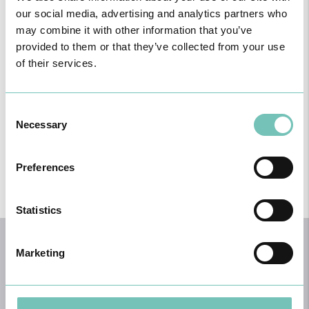
our social media, advertising and analytics partners who
may combine it with other information that you’ve
provided to them or that they’ve collected from your use
of their services.
Consent
Necessary
Encaminhamento
Selection
Apoio psicológico, rastreios complementares ou outros serviços,
quando necessário.
Preferences
Statistics
Primeira Consulta de PrEP: o que esperar?
Marketing
Na primeira consulta, o médico fará uma avaliação completa
para garantir que a PrEP é segura e indicada para si. Serão
realizados: