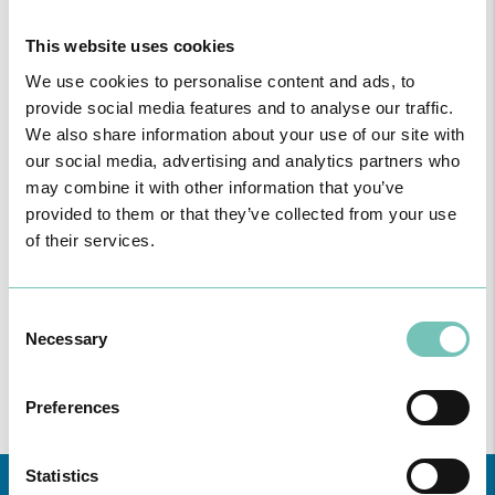
domicílio.
This website uses cookies
We use cookies to personalise content and ads, to
provide social media features and to analyse our traffic.
We also share information about your use of our site with
ESPECIALIDADE DISPONÍVEL NAS UNIDADES
our social media, advertising and analytics partners who
may combine it with other information that you’ve
Região
provided to them or that they’ve collected from your use
of their services.
Todas
as
unidades
Consent
Consulte aqui
todas as informações sobre a Especialidade nas
Necessary
Selection
Unidades de saúde CUF da zona da Grande Lisboa, Norte,
Centro e Açores.
Preferences
Statistics