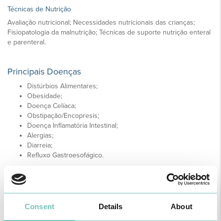
Técnicas de Nutrição
Avaliação nutricional; Necessidades nutricionais das crianças;
Fisiopatologia da malnutrição; Técnicas de suporte nutrição enteral
e parenteral.
Principais Doenças
Distúrbios Alimentares;
Obesidade;
Doença Celíaca;
Obstipação/Encopresis;
Doença Inflamatória Intestinal;
Alergias;
Diarreia;
Refluxo Gastroesofágico.
Pontos Fortes da Especialidade
Consulta de Distúrbios Alimentares, com enfoque na Recuperação
Consent
Details
About
Nutricional – acompanhamento de crianças com má progressão
ponderal e em esquema de nutrição parentérica ou entérica no