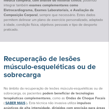
médica completa
,
com análise do historial clínico
, podendo
integrar também
exames complementares como
Eletrocardiograma, Exames Laboratoriais, e Avaliação da
Composição Corporal
, sempre que necessário. Estes dados
permitem delinear um plano de exercício personalizado, adaptado
à idade, condição física, objetivos pessoais e tipo de desporto
praticado.
Recuperação de lesões
músculo-esqueléticas ou de
sobrecarga
No âmbito da recuperação de lesões músculo-esqueléticas ou de
sobrecarga, os pacientes
podem beneficiar de tecnologias
terapêuticas complementares
, como as
Ondas de Choque Focais
(
SABER MAIS
)
.
Esta técnica não invasiva utiliza
impulsos
acústicos de alta intensidade, dirigidos com precisão para áreas