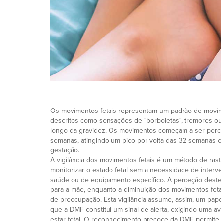
Os movimentos fetais representam um padrão de movim
descritos como sensações de "borboletas", tremores o
longo da gravidez. Os movimentos começam a ser perc
semanas, atingindo um pico por volta das 32 semanas e
gestação.
A vigilância dos movimentos fetais é um método de rast
monitorizar o estado fetal sem a necessidade de interv
saúde ou de equipamento específico. A perceção deste
para a mãe, enquanto a diminuição dos movimentos fet
de preocupação. Esta vigilância assume, assim, um pap
que a DMF constitui um sinal de alerta, exigindo uma av
estar fetal. O reconhecimento precoce da DMF permite 