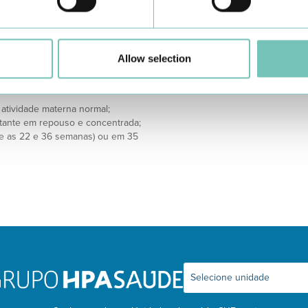
s sobre este ponto).
UpToDate. “Decreased fetal movement: diagno
https://www.uptodate.com/contents/decrease
al, considera-se que se trata da
ovimentos em relação ao padrão
e de difícil objetivação, o
Allow selection
de alarme, tais como:
m a gestante em repouso e
atividade materna normal;
stante em repouso e concentrada;
re as 22 e 36 semanas) ou em 35