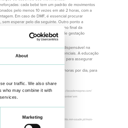
 reforçadas: cada bebé tem um padrão de movimentos
ionados pelo menos 10 vezes em até 2 horas, com a
ontagem. Em caso de DMF, é essencial procurar
, sem esperar pelo dia seguinte. Outro ponto a
a diminuição dos movimentos fetais no final da
cia de movimentos até às 24 semanas de gestação
ovimentos fetais é uma ferramenta indispensável na
 deteção precoce de complicações potenciais. A educação
About
desta monitorização regular é crucial para assegurar
echo positivo para mãe e bebé.
a Mamã (289 830 040), acessível 24 horas por dia, para
ientações em cada situação.
se our traffic. We also share
ers who may combine it with
2023. “Cuidados pré-natais”. Disponível em: https://academiapna.com/
 services.
2023. “Manual de ginecologia e obstetrícia”. Disponível em:
m:
rmacao_movimentos_fetais.pdf
Marketing
- movimentos fetais”. Disponível em: https://www.chts.min-saude.pt/mais-
tais/