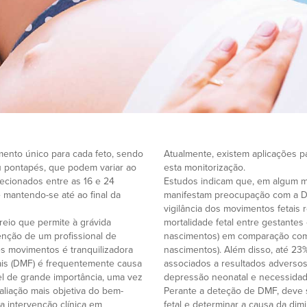
ento único para cada feto, sendo
Atualmente, existem aplicações pa
u pontapés, que podem variar ao
esta monitorização.
ecionados entre as 16 e 24
Estudos indicam que, em algum m
 mantendo-se até ao final da
manifestam preocupação com a DMF
vigilância dos movimentos fetais
reio que permite à grávida
mortalidade fetal entre gestantes
enção de um profissional de
nascimentos) em comparação com 
s movimentos é tranquilizadora
nascimentos). Além disso, até 23
ais (DMF) é frequentemente causa
associados a resultados adversos,
el de grande importância, uma vez
depressão neonatal e necessidad
aliação mais objetiva do bem-
Perante a deteção de DMF, deve se
a intervenção clínica em
fetal e determinar a causa da di