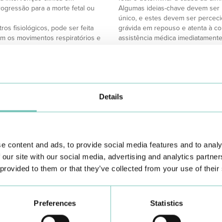
ogressão para a morte fetal ou
Algumas ideias-chave devem ser
único, e estes devem ser percec
s fisiológicos, pode ser feita
grávida em repouso e atenta à c
rgem os movimentos respiratórios e
assistência médica imediatamente
nte. Qualquer fator que interfira
esclarecer é o mito de que há um
s mais graves incluem a
gravidez. Por fim, a total ausên
constitui um sinal de alarme.
Em conclusão, a vigilância dos m
o;
prática obstétrica, permitindo a
Details
das grávidas sobre a importância 
uma gravidez saudável e um desf
 até 40 minutos e o ritmo
O Grupo HPA disponibiliza a Linh
aumentando o tempo de sono);
esclarecer dúvidas e fornecer or
ativos, álcool);
e content and ads, to provide social media features and to analy
Referências/References:
 our site with our social media, advertising and analytics partn
Academia PNA. Material de estudo para a PNA 
 provided to them or that they’ve collected from your use of their
Academia PNA. Material de estudo para a PNA 
https://academiapna.com/
HPA Saúde. “Movimentos fetais”. Disponível e
https://www.grupohpa.com/uploads/files/info
Preferences
Statistics
Ministério da Saúde. “Descomplicar a gravidez 
saude/descomplicar-a-gravidez/movimentos-fe