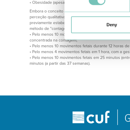
• Obesidade (apesar de existirem estudos contraditório
Embora o conceito de DMF não seja totalmente consensu
perceção qualitativa (subjetiva) de uma redução dos m
previamente estabelecido ao longo da gestação. Ainda qu
Deny
método de "contagem até 10" sugere diferentes limites 
• Pelo menos 10 movimentos fetais em até 2 horas, co
concentrada na contagem;
• Pelo menos 10 movimentos fetais durante 12 horas de 
• Pelo menos 4 movimentos fetais em 1 hora, com a ge
• Pelo menos 10 movimentos fetais em 25 minutos (ent
minutos (a partir das 37 semanas).