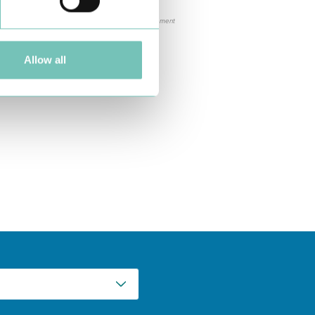
sis, evaluation, and management”. Disponível em:
d-fetal-movement-diagnosis-evaluation-and-management
Allow all