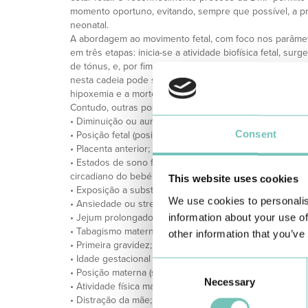
momento oportuno, evitando, sempre que possível, a pr
neonatal.
A abordagem ao movimento fetal, com foco nos parâmetro
em três etapas: inicia-se a atividade biofísica fetal, su
de tónus, e, por fim, estes são percecionados pela gesta
nesta cadeia pode ser responsável pela DMF. As causa
hipoxemia e a morte fetal.
Contudo, outras possíveis causas de DMF incluem:
• Diminuição ou aumento do volume de líquido amniótic
Consent
• Posição fetal (posição anterior da coluna fetal);
• Placenta anterior;
• Estados de sono fetal (os ciclos de sono podem durar
circadiano do bebé acentua-se ao longo da gestação, 
This website uses cookies
• Exposição a substâncias que atravessam a placenta (sed
We use cookies to personalis
• Ansiedade ou stresse materno;
information about your use of
• Jejum prolongado;
• Tabagismo materno;
other information that you’ve
• Primeira gravidez;
• Idade gestacional precoce;
Consent
• Posição materna (sentada/em pé versus deitada);
Necessary
Selection
• Atividade física materna;
• Distração da mãe;