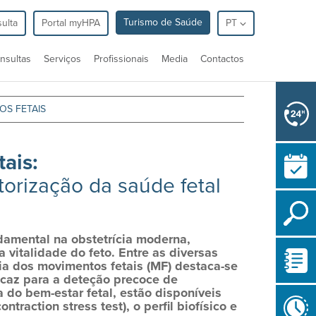
Turismo de Saúde
ulta
Portal myHPA
PT
nsultas
Serviços
Profissionais
Media
Contactos
OS FETAIS
ais:
orização da saúde fetal
ndamental na obstetrícia moderna,
 vitalidade do feto. Entre as diversas
cia dos movimentos fetais (MF) destaca-se
icaz para a deteção precoce de
 do bem-estar fetal, estão disponíveis
ntraction stress test), o perfil biofísico e