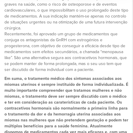
graves na saúde, como o risco de osteoporose e de eventos
cardiovasculares, o que impossibilitam o uso prolongado deste tipo
de medicamentos. A sua indicação mantém-se apenas no controlo
de situações urgentes ou na otimização de uma futura intervenção
cirúrgica.
Recentemente, foi aprovado um grupo de medicamentos que
conjuga os antagonistas da GnRH com estrogénios e
progesterona, com objetivo de conseguir a eficácia desde tipo de
medicamentos sem efeitos secundários, a chamada “menopausa
like”. São uma alternativa segura aos contracetivos hormonais, que
se podem manter de forma prolongada, mas o seu uso tem que
ser discutido de forma individual com a paciente.
Em suma, o tratamento médico dos sintomas associados aos
miomas uterinos é sempre instituído de forma individualizada. É
muito importante compreender que tratamos mulheres e não
miomas, o tratamento deve ser sempre discutido com o médico
e ter em consideração as caraterísticas de cada paciente. Os
contracetivos hormonais são normalmente a primeira linha para
o tratamento da dor e da hemorragia uterina associadas aos
miomas nas mulheres que não pretendem gestação e podem ter
múltiplos benefícios para a saúde feminina. Atualmente
dispomos de medicamentos cada vez mais eficazes e, com uma