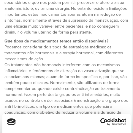
secundários e que nos podem permitir preservar o útero e a sua
anatomia, isto é, evitar uma cirurgia. No entanto, existem limitações
importantes; estes medicamentos apenas atuam na redução de
sintomas, normalmente através da supressão da menstruação, com
uma eficácia muito variável entre pacientes, e não conseguem
diminuir o volume uterino de forma persistente.
Que tipos de medicamentos temos então disponíveis?
Podemos considerar dois tipos de estratégias médicas: os
tratamentos não hormonais e a terapia hormonal, com diferentes
mecanismos de ação.
Os tratamentos não hormonais interferem com os mecanismos
inflamatórios e fenómenos de alteração da vascularização que se
associam aos miomas; atuam de forma inespecífica e, por isso, são
também pouco eficazes. Normalmente, são utilizados de forma
complementar ou quando existe contraindicação ao tratamento
hormonal. Fazem parte deste grupo os anti-inflamatórios, muito
usados no controlo da dor associada à menstruação e o grupo dos
anti fibrinolíticos, um tipo de medicamentos que potencia a
coagulação, com o objetivo de reduzir o volume e a duração da
hemorragia uterina anómala.
Já a terapia hormonal baseia-se na modulação da resposta dos
miomas às hormonas do ciclo reprodutivo feminino, através da