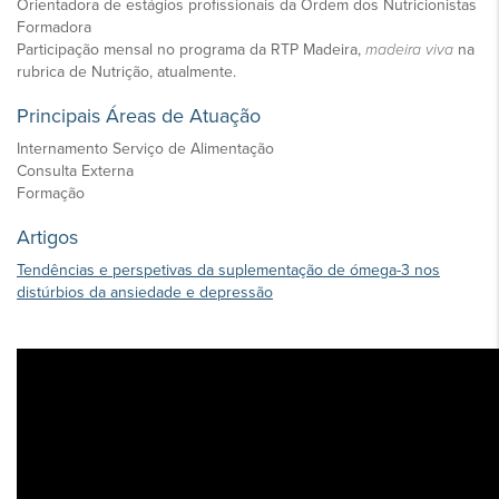
Orientadora de estágios profissionais da Ordem dos Nutricionistas
Formadora
Participação mensal no programa da RTP Madeira,
madeira viva
na
rubrica de Nutrição, atualmente.
​Principais Áreas de Atuação
Internamento Serviço de Alimentação
Consulta Externa
Formação
Artigos
Tendências e perspetivas da suplementação de ómega-3 nos
distúrbios da ansiedade e depressão