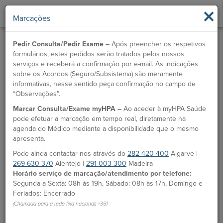
×
Marcações
Pedir Consulta/Pedir Exame –
Após preencher os respetivos
formulários, estes pedidos serão tratados pelos nossos
serviços e receberá a confirmação por e-mail. As indicações
sobre os Acordos (Seguro/Subsistema) são meramente
informativas, nesse sentido peça confirmação no campo de
“Observações”.
Marcar Consulta/Exame myHPA –
Ao aceder à myHPA Saúde
pode efetuar a marcação em tempo real, diretamente na
agenda do Médico mediante a disponibilidade que o mesmo
apresenta.
Pode ainda contactar-nos através do
282 420 400
Algarve |
269 630 370
Alentejo |
291 003 300
Madeira
Horário serviço de marcação/atendimento por telefone:
Segunda a Sexta: 08h às 19h, Sábado: 08h às 17h, Domingo e
Feriados: Encerrado
(Chamada para a rede fixa nacional) +351