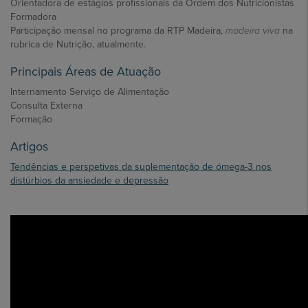
Orientadora de estágios profissionais da Ordem dos Nutricionistas
Formadora
Participação mensal no programa da RTP Madeira,
madeira viva
na
rubrica de Nutrição, atualmente.
​Principais Áreas de Atuação
Internamento Serviço de Alimentação
Consulta Externa
Formação
Artigos
Tendências e perspetivas da suplementação de ómega-3 nos
distúrbios da ansiedade e depressão