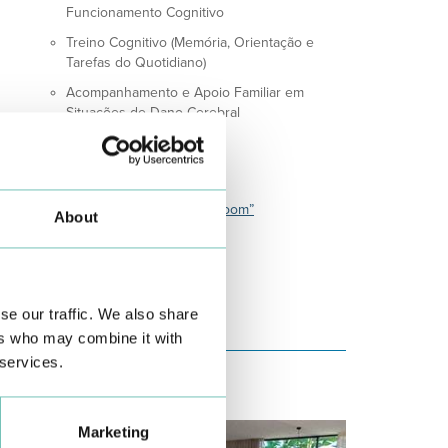
Funcionamento Cognitivo
Treino Cognitivo (Memória, Orientação e
Tarefas do Quotidiano)
Acompanhamento e Apoio Familiar em
Situacões de Dano Cerebral
rtigos
vício dos videojogos
usas e soluções para a “fadiga do zoom”
About
se our traffic. We also share
ers who may combine it with
 services.
Marketing