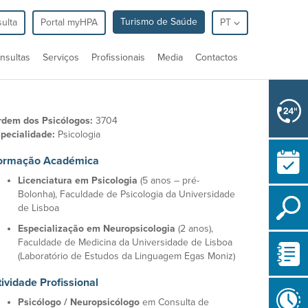
Turismo de Saúde
ulta
Portal myHPA
PT
nsultas
Serviços
Profissionais
Media
Contactos
rdem dos Psicólogos:
3704
pecialidade:
Psicologia
ormação Académica
Licenciatura em Psicologia
(5 anos – pré-
Bolonha), Faculdade de Psicologia da Universidade
de Lisboa
Especialização em Neuropsicologia
(2 anos),
Faculdade de Medicina da Universidade de Lisboa
(Laboratório de Estudos da Linguagem Egas Moniz)
tividade Profissional
Psicólogo / Neuropsicólogo
em Consulta de