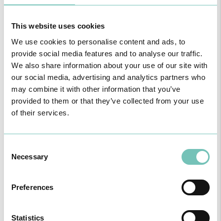
O GRUPO HPA AGORA É CUF: JUNTOS E CADA VEZ MAIS
PRÓXIMOS.
Para cuidar de si no Algarve, Alentejo e Madeira
This website uses cookies
We use cookies to personalise content and ads, to
provide social media features and to analyse our traffic.
We also share information about your use of our site with
our social media, advertising and analytics partners who
may combine it with other information that you’ve
provided to them or that they’ve collected from your use
of their services.
Consent
Necessary
Selection
CIRURGIA AO ESTRABISMO PEDIÁTRICO
Realizou-se no Hospital CUF Faro a primeira Cirurgia de Estrabismo
Preferences
Pediátrico n…
Statistics