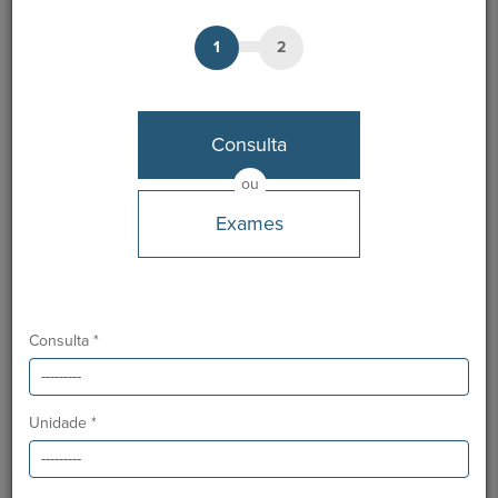
1
2
Dr.ª Marisol Anselmo
Médico
Consulta
MARCAÇÃO
ou
Exames
Unidades HPA
Hospital CUF Faro
Línguas
Consulta *
Português, Inglês e Espanhol
Desde
Unidade *
Maio 2014
Ordem dos Médicos:
37366
Especialidade:
Pediatria, Neonatologia