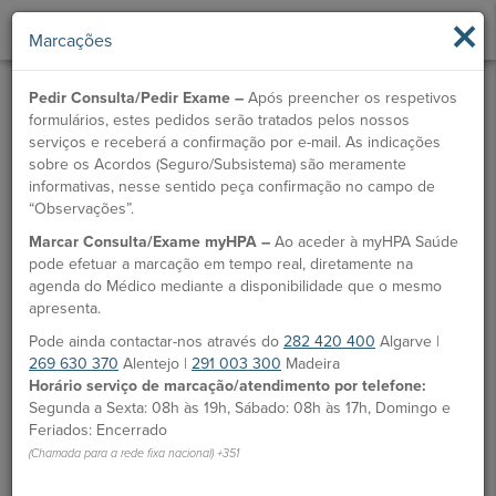
×
Marcações
Pedir Consulta/Pedir Exame –
Após preencher os respetivos
formulários, estes pedidos serão tratados pelos nossos
serviços e receberá a confirmação por e-mail. As indicações
sobre os Acordos (Seguro/Subsistema) são meramente
informativas, nesse sentido peça confirmação no campo de
“Observações”.
Marcar Consulta/Exame myHPA –
Ao aceder à myHPA Saúde
pode efetuar a marcação em tempo real, diretamente na
agenda do Médico mediante a disponibilidade que o mesmo
apresenta.
Pode ainda contactar-nos através do
282 420 400
Algarve |
269 630 370
Alentejo |
291 003 300
Madeira
Horário serviço de marcação/atendimento por telefone:
Segunda a Sexta: 08h às 19h, Sábado: 08h às 17h, Domingo e
Feriados: Encerrado
(Chamada para a rede fixa nacional) +351