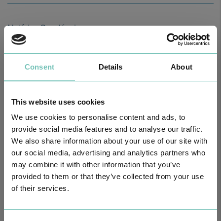
Notícias Saudáveis
Consent
Details
About
This website uses cookies
We use cookies to personalise content and ads, to
provide social media features and to analyse our traffic.
We also share information about your use of our site with
our social media, advertising and analytics partners who
O GRUPO HPA AGORA É CUF: JUNTOS E CADA VEZ MAIS
may combine it with other information that you’ve
PRÓXIMOS.
provided to them or that they’ve collected from your use
Para cuidar de si no Algarve, Alentejo e Madeira
of their services.