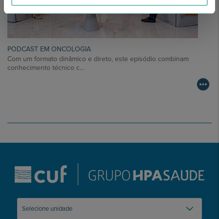
PODCAST EM ONCOLOGIA
Com um formato dinâmico e direto, este episódio combinam
conhecimento técnico c…