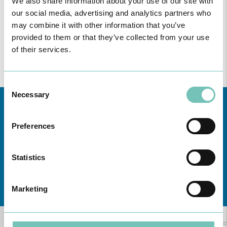
We also share information about your use of our site with
as
unidades
our social media, advertising and analytics partners who
may combine it with other information that you’ve
Consulte aqui
todas as informações sobre a Especialidade nas
provided to them or that they’ve collected from your use
Unidades de saúde CUF da zona da Grande Lisboa, Norte,
of their services.
Centro e Açores
Consent
Necessary
Selection
Preferences
Statistics
Conheça todas as Unidades de saúde CUF
aqui
Marketing