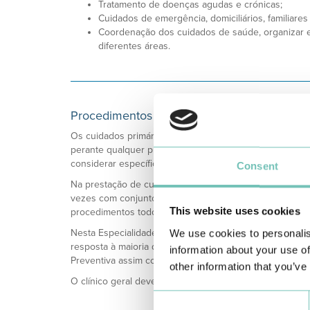
Tratamento de doenças agudas e crónicas;
Cuidados de emergência, domiciliários, familiares 
Coordenação dos cuidados de saúde, organizar e 
diferentes áreas.
Procedimentos da Especialidade
Os cuidados primários são globais e envolvem a capaci
perante qualquer problema apresentado pelo doente. N
considerar específicos da MGF.
Consent
Na prestação de cuidados primários vêem-se muitas doen
vezes com conjuntos de problemas, em lugar de doenças
This website uses cookies
procedimentos todos possíveis de realizar na CUF | Gr
Nesta Especialidade Médica, o indivíduo é observado na
We use cookies to personalis
resposta à maioria dos problemas de saúde primária, o
information about your use of
Preventiva assim como compreender a dinâmica familiar
other information that you’ve
O clínico geral deverá ser capaz de realizar uma avalia
Consent