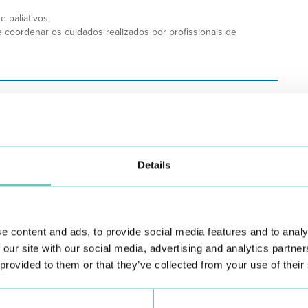
e paliativos;
coordenar os cuidados realizados por profissionais de
dade de realizar acções e tomar decisões de responsabilidade
ão há procedimentos, do ponto de vista técnico, que se possam
Details
ças mal definidas, o Clínico Geral/Médico de Família lida muitas
 estabelecidas, sendo necessário utilizar um vasto leque de
upo HPA.
 sua componente biológica, psicológica e social. Além de dar
e content and ads, to provide social media features and to analy
 Médico de Família deve adoptar actuações de Medicina
 our site with our social media, advertising and analytics partn
 que envolve os seus utentes.
 provided to them or that they’ve collected from your use of their
ção completa, holística do estado da pessoa.