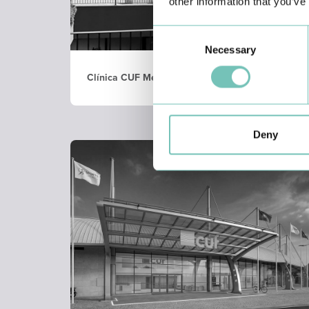
other information that you’ve
Consent
Necessary
Selection
Clínica CUF Medicina Dentária Infante - Funchal
Deny