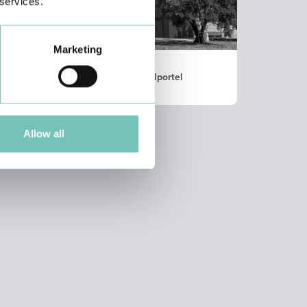
 services.
Marketing
Clínica CUF S. Brás de Alportel
Allow all