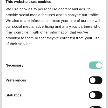
This website uses cookies
We use cookies to personalise content and ads, to
provide social media features and to analyse our traffic.
We also share information about your use of our site with
Notícias Saudáveis
our social media, advertising and analytics partners who
may combine it with other information that you’ve
provided to them or that they’ve collected from your use
of their services.
Consent
Necessary
Selection
Preferences
O GRUPO HPA AGORA É CUF: JUNTOS E CADA VEZ MAIS
PRÓXIMOS.
Statistics
Para cuidar de si no Algarve, Alentejo e Madeira