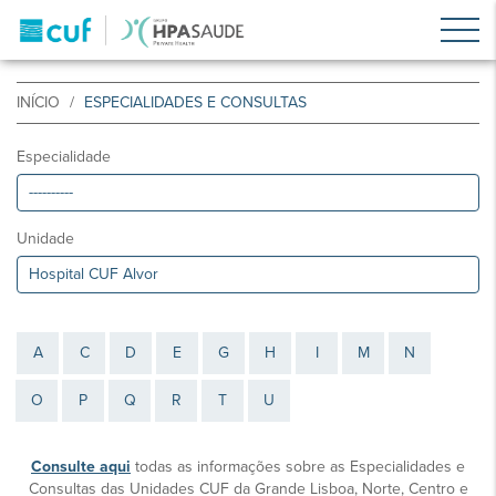
INÍCIO
ESPECIALIDADES E CONSULTAS
Especialidade
Unidade
A
C
D
E
G
H
I
M
N
O
P
Q
R
T
U
Consulte aqui
todas as informações sobre as Especialidades e
Consultas das Unidades CUF da Grande Lisboa, Norte, Centro e