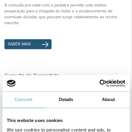
A consulta pré-natal com o pediatra permite uma melhor
preparação para a chegada do bebé e o esclarecimento de
eventuais dúvidas que possam surgir relativamente ao recém-
nascido.
SABER MAIS
Consulta do Desportista
Destina-se a todos os que praticam exercício físico,
independentemente da idade ou do nível de atividade. Realizada
Consent
Details
About
por médicos especializados, esta consulta tem como foco principal
a avaliação detalhada do estado de saúde.
This website uses cookies
SABER MAIS
We use cookies to personalise content and ads, to