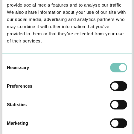
provide social media features and to analyse our traffic.
We also share information about your use of our site with
our social media, advertising and analytics partners who
may combine it with other information that you’ve
Consulta de Diabetes
provided to them or that they’ve collected from your use
of their services.
Esta é uma consulta integrada com o apoio das várias valências
necessárias ao seguimento e controlo metabólico de uma situação
complexa e abrangente como é a Diabetes.
Consent
Necessary
Selection
SABER MAIS
Preferences
Statistics
Consulta de Doenças Autoimunes
Marketing
O caráter multisistémico destas patologias aliado à variabilidade