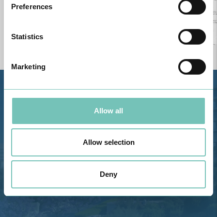
Preferences
Statistics
Marketing
Estrada de Alvor, Sítio Cruz da
Bota, 8500-322 Alvor - Portimão
Allow all
GPS
Telefone: 282 420 400
Allow selection
Email: info@grupohpa.com
Deny