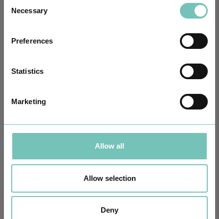
Consent
Necessary
Selection
Preferences
Statistics
PAEDIATRIC STRABISMUS SURGERY
Marketing
First Paediatric Strabismus Surgery in the private sector in the
Algarve was pe…
Allow all
Allow selection
Deny