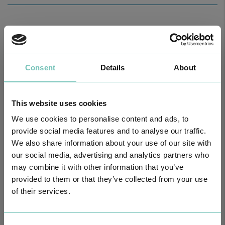
Healthy News
Consent
Details
About
This website uses cookies
We use cookies to personalise content and ads, to
provide social media features and to analyse our traffic.
We also share information about your use of our site with
our social media, advertising and analytics partners who
HPA GROUP IS NOW CUF: TOGETHER AND CLOSER THAN EVER
may combine it with other information that you’ve
For your health - in the Algarve, Alentejo, and Madeira
provided to them or that they’ve collected from your use
of their services.