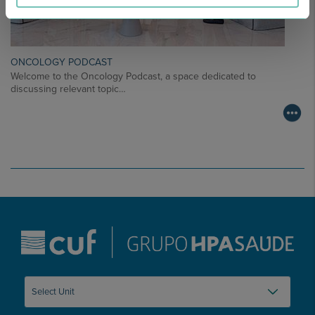
ONCOLOGY PODCAST
Welcome to the Oncology Podcast, a space dedicated to
discussing relevant topic…