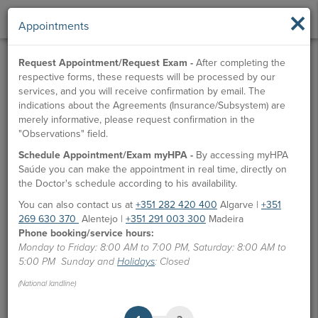
×
Appointments
Request Appointment/Request Exam -
After completing the
respective forms, these requests will be processed by our
services, and you will receive confirmation by email. The
indications about the Agreements (Insurance/Subsystem) are
merely informative, please request confirmation in the
"Observations" field.
Schedule Appointment/Exam myHPA -
By accessing myHPA
Saúde you can make the appointment in real time, directly on
the Doctor's schedule according to his availability.
You can also contact us at
+351 282 420 400
Algarve |
+351
269 630 370
Alentejo |
+351 291 003 300
Madeira
Phone booking/service hours:
Monday to Friday: 8:00 AM to 7:00 PM, Saturday: 8:00 AM to
5:00 PM Sunday and
Holidays
: Closed
(National landline)